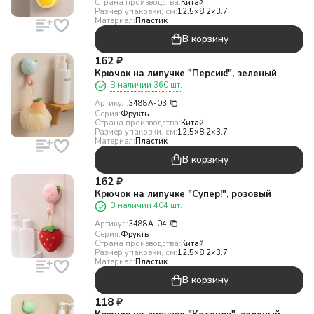
Страна производства:
Китай
Размер упаковки, см:
12.5×8.2×3.7
Материал:
Пластик
В корзину
162
₽
Крючок на липучке "Персик!", зеленый
В наличии 360 шт.
Артикул:
3488A-03
Серия:
Фрукты
Страна производства:
Китай
Размер упаковки, см:
12.5×8.2×3.7
Материал:
Пластик
В корзину
162
₽
Крючок на липучке "Супер!", розовый
В наличии 404 шт.
Артикул:
3488A-04
Серия:
Фрукты
Страна производства:
Китай
Размер упаковки, см:
12.5×8.2×3.7
Материал:
Пластик
В корзину
118
₽