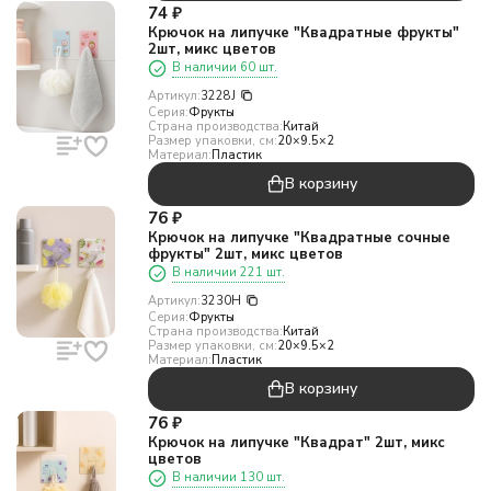
74
₽
Крючок на липучке "Квадратные фрукты"
2шт, микс цветов
В наличии 60 шт.
Артикул:
3228J
Серия:
Фрукты
Страна производства:
Китай
Размер упаковки, см:
20×9.5×2
Материал:
Пластик
В корзину
76
₽
Крючок на липучке "Квадратные сочные
фрукты" 2шт, микс цветов
В наличии 221 шт.
Артикул:
3230H
Серия:
Фрукты
Страна производства:
Китай
Размер упаковки, см:
20×9.5×2
Материал:
Пластик
В корзину
76
₽
Крючок на липучке "Квадрат" 2шт, микс
цветов
В наличии 130 шт.