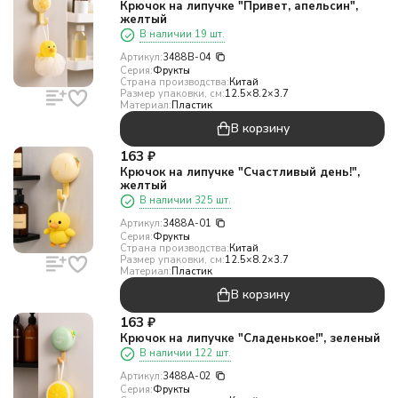
Крючок на липучке "Привет, апельсин",
желтый
В наличии 19 шт.
Артикул:
3488B-04
Серия:
Фрукты
Страна производства:
Китай
Размер упаковки, см:
12.5×8.2×3.7
Материал:
Пластик
В корзину
163
₽
Крючок на липучке "Счастливый день!",
желтый
В наличии 325 шт.
Артикул:
3488A-01
Серия:
Фрукты
Страна производства:
Китай
Размер упаковки, см:
12.5×8.2×3.7
Материал:
Пластик
В корзину
163
₽
Крючок на липучке "Сладенькое!", зеленый
В наличии 122 шт.
Артикул:
3488A-02
Серия:
Фрукты