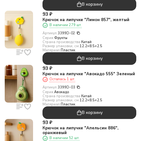
В корзину
93
₽
Крючок на липучке "Лимон 857", желтый
В наличии 279 шт.
Артикул:
3399D-02
Серия:
Фрукты
Страна производства:
Китай
Размер упаковки, см:
12.2×8.5×2.5
Материал:
Пластик
В корзину
93
₽
Крючок на липучке "Авокадо 555" Зеленый
Осталась 1 шт.
Артикул:
3399D-03
Серия:
Авокадо
Страна производства:
Китай
Размер упаковки, см:
12.2×8.5×2.5
Материал:
Пластик
В корзину
93
₽
Крючок на липучке "Апельсин 886",
оранжевый
В наличии 52 шт.