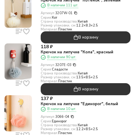
Крючок на липучке "Котенок", зеленый
В наличии 111 шт.
Артикул:
3207W-01
Серия:
Кот
Страна производства:
Китай
Размер упаковки, см:
12.2×8.3×2.5
Материал:
Пластик
В корзину
118
₽
Крючок на липучке "Кола", красный
В наличии 90 шт.
Артикул:
3207E-03
Серия:
Сладости
Страна производства:
Китай
Размер упаковки, см:
13.5×8.5×2.5
Материал:
Пластик
В корзину
137
₽
Крючок на липучке "Единорог", белый
В наличии 10 шт.
Артикул:
3066-04
Серия:
Единорог
Страна производства:
Китай
Размер упаковки, см:
12.2×8.5×2.5
Материал:
Пластик