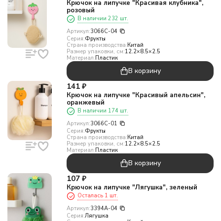
Крючок на липучке "Красивая клубника",
розовый
В наличии 232 шт.
Артикул:
3066C-04
Серия:
Фрукты
Страна производства:
Китай
Размер упаковки, см:
12.2×8.5×2.5
Материал:
Пластик
В корзину
141
₽
Крючок на липучке "Красивый апельсин",
оранжевый
В наличии 174 шт.
Артикул:
3066C-01
Серия:
Фрукты
Страна производства:
Китай
Размер упаковки, см:
12.2×8.5×2.5
Материал:
Пластик
В корзину
107
₽
Крючок на липучке "Лягушка", зеленый
Осталась 1 шт.
Артикул:
3394A-04
Серия:
Лягушка