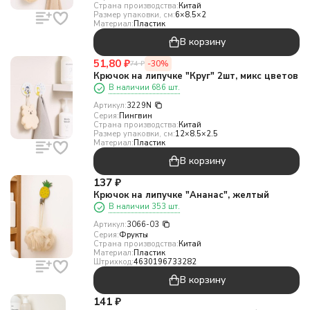
Страна производства:
Китай
Размер упаковки, см:
6×8.5×2
Материал:
Пластик
В корзину
51,80
₽
-30%
74
₽
Крючок на липучке "Круг" 2шт, микс цветов
В наличии 686 шт.
Артикул:
3229N
Серия:
Пингвин
Страна производства:
Китай
Размер упаковки, см:
12×8.5×2.5
Материал:
Пластик
В корзину
137
₽
Крючок на липучке "Ананас", желтый
В наличии 353 шт.
Артикул:
3066-03
Серия:
Фрукты
Страна производства:
Китай
Материал:
Пластик
Штрихкод:
4630196733282
В корзину
141
₽