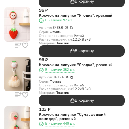
В корзину
96
₽
Крючок на липучке "Ягодка", красный
В наличии 92 шт.
Артикул:
3438B-02
Серия:
Фрукты
Страна производства:
Китай
Размер упаковки, см:
12.2×8.5×3
Материал:
Пластик
В корзину
96
₽
Крючок на липучке "Ягодка", розовый
В наличии 382 шт.
Артикул:
3438B-04
Серия:
Фрукты
Страна производства:
Китай
Размер упаковки, см:
12.2×8.5×3
Материал:
Пластик
В корзину
103
₽
Крючок на липучке "Сумасшедший
помидор", розовый
В наличии 449 шт.