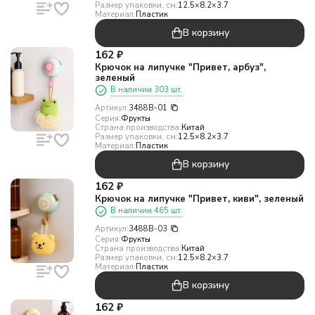
Размер упаковки, см:
12.5×8.2×3.7
Материал:
Пластик
В корзину
162
₽
Крючок на липучке "Привет, арбуз",
зеленый
В наличии 303 шт.
Артикул:
3488B-01
Серия:
Фрукты
Страна производства:
Китай
Размер упаковки, см:
12.5×8.2×3.7
Материал:
Пластик
В корзину
162
₽
Крючок на липучке "Привет, киви", зеленый
В наличии 465 шт.
Артикул:
3488B-03
Серия:
Фрукты
Страна производства:
Китай
Размер упаковки, см:
12.5×8.2×3.7
Материал:
Пластик
В корзину
162
₽