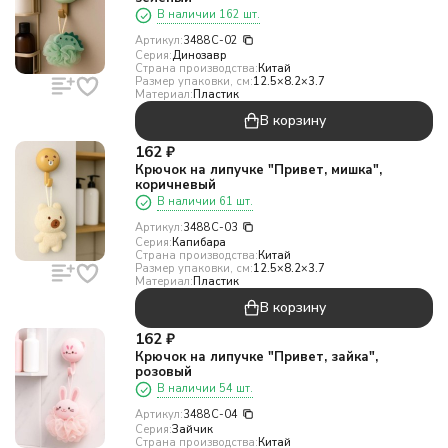
В наличии 162 шт.
Артикул:
3488C-02
Серия:
Динозавр
Страна производства:
Китай
Размер упаковки, см:
12.5×8.2×3.7
Материал:
Пластик
В корзину
162
₽
Крючок на липучке "Привет, мишка",
коричневый
В наличии 61 шт.
Артикул:
3488C-03
Серия:
Капибара
Страна производства:
Китай
Размер упаковки, см:
12.5×8.2×3.7
Материал:
Пластик
В корзину
162
₽
Крючок на липучке "Привет, зайка",
розовый
В наличии 54 шт.
Артикул:
3488C-04
Серия:
Зайчик
Страна производства:
Китай