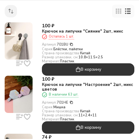
100
₽
Крючок на липучке "Сияние" 2шт, микс
Осталась 1 шт.
Артикул:
701BU
Серия:
Блёстки, пайетки
Страна производства:
Китай
Размер упаковки, см:
10.8×11.5×2.5
Материал:
Пластик
В корзину
100
₽
Крючок на липучке "Настроение" 2шт, микс
цветов
В наличии 63 шт.
Артикул:
701HE
Серия:
Мишка
Страна производства:
Китай
Размер упаковки, см:
11×2.4×11
Материал:
Пластик
В корзину
74
₽