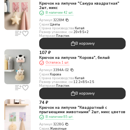
Крючок на липучке "Сакура квадратная"
2шт, микс
В наличии 42 шт.
Артикул:
3228M
Серия:
Цветы
Страна производства:
Китай
Размер упаковки, см:
20×9.5×2
Материал:
Пластик
В корзину
107
₽
Крючок на липучке "Корова", белый
Осталась 1 шт.
Артикул:
3394A-02
Серия:
Корова
Страна производства:
Китай
Размер упаковки, см:
12.2×8.5×2.5
Материал:
Пластик
В корзину
74
₽
Крючок на липучке "Квадратный с
прыгающими животными" 2шт, микс цветов
В наличии 85 шт.
Артикул:
3228G
Серия:
Животные