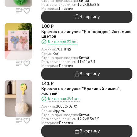
Страна производства:
Китай
Размер упаковки, см:
12.2×8.5×2.5
Материал:
Пластик
В корзину
100
₽
Крючок на липучке "Я в порядке" 2шт, микс
цветов
В наличии 99 шт.
Артикул:
701HI
Серия:
Кот
Страна производства:
Китай
Размер упаковки, см:
11×11×2.4
Материал:
Пластик
В корзину
141
₽
Крючок на липучке "Красивый лимон",
желтый
В наличии 364 шт.
Артикул:
3066C-02
Серия:
Фрукты
Страна производства:
Китай
Размер упаковки, см:
12.2×8.5×2.5
Материал:
Пластик
В корзину