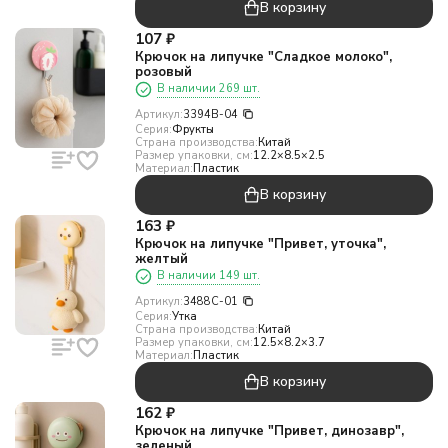
В корзину
107
₽
Крючок на липучке "Сладкое молоко",
розовый
В наличии 269 шт.
Артикул:
3394B-04
Серия:
Фрукты
Страна производства:
Китай
Размер упаковки, см:
12.2×8.5×2.5
Материал:
Пластик
В корзину
163
₽
Крючок на липучке "Привет, уточка",
желтый
В наличии 149 шт.
Артикул:
3488C-01
Серия:
Утка
Страна производства:
Китай
Размер упаковки, см:
12.5×8.2×3.7
Материал:
Пластик
В корзину
162
₽
Крючок на липучке "Привет, динозавр",
зеленый