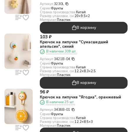
Артикул:
3230L
Серия:
Фрукты
Страна производства:
Китай
Размер упаковки, см:
20×9.5×2
Материал:
Пластик
В корзину
103
₽
Крючок на липучке "Сумасшедший
апельсин", синий
В наличии 309 шт.
Артикул:
3421B-04
Серия:
Фрукты
Страна производства:
Китай
Размер упаковки, см:
12.2×8.3×2.5
Материал:
Пластик
В корзину
96
₽
Крючок на липучке "Ягодка", оранжевый
В наличии 25 шт.
Артикул:
3438B-01
Серия:
Фрукты
Страна производства:
Китай
Размер упаковки, см:
12.2×8.5×3
Материал:
Пластик