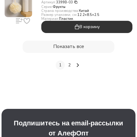
Артикул:
3399B-03
Серия:
Фрукты
Страна производства:
Китай
Размер упаковки, см:
12.2×8.5×2.5
Материал:
Пластик
В корзину
Показать все
1
2
Подпишитесь на email-рассылки
от АлефОпт