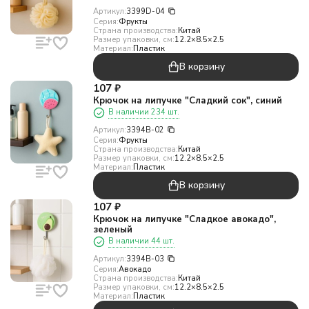
Артикул:
3399D-04
Серия:
Фрукты
Страна производства:
Китай
Размер упаковки, см:
12.2×8.5×2.5
Материал:
Пластик
В корзину
107
₽
Крючок на липучке "Сладкий сок", синий
В наличии 234 шт.
Артикул:
3394B-02
Серия:
Фрукты
Страна производства:
Китай
Размер упаковки, см:
12.2×8.5×2.5
Материал:
Пластик
В корзину
107
₽
Крючок на липучке "Сладкое авокадо",
зеленый
В наличии 44 шт.
Артикул:
3394B-03
Серия:
Авокадо
Страна производства:
Китай
Размер упаковки, см:
12.2×8.5×2.5
Материал:
Пластик