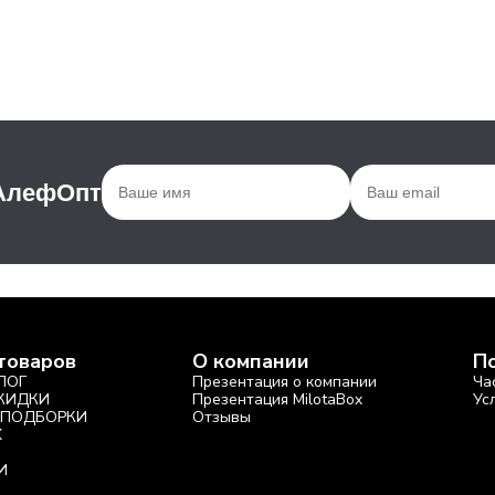
 АлефОпт
товаров
О компании
П
ЛОГ
Презентация о компании
Ча
СКИДКИ
Презентация MilotaBox
Ус
 ПОДБОРКИ
Отзывы
X
И