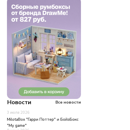
Новости
Все новости
3 июля 2026
MilotaBox "Гарри Поттер" и БойзБокс
"My game"