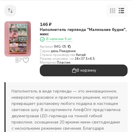
146
₽
Наполнитель гирлянда "Маленькие будни",
микс
В наличии 9 шт.
Артикул:
94G-05
Серия:
день Рождения
Страна производства:
Китай
Размер упаковки, см:
24×37.5×6.5
Материал:
Пластик
В корзину
Наполнитель в виде гирлянды — это инновационное,
невероятно красивое и практичное решение, которое
превращает распаковку любого подарка в настоящее
световое шоу. В ассортименте АлефОпт представлена
двухметровая LED-гирлянда на тонкой гибкой
проволоке, оснащенная 20 яркими мини-светодиодами
с несколькими режимами свечения. Благодаря