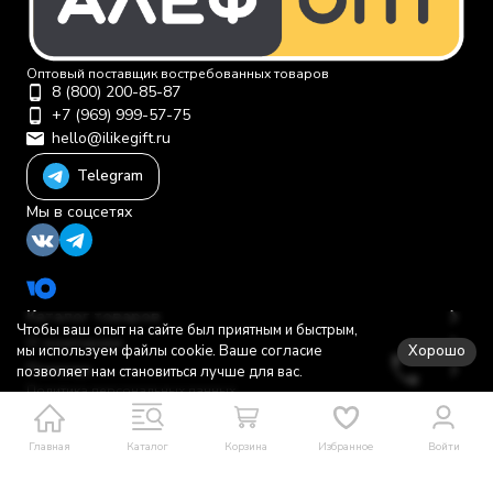
Оптовый поставщик востребованных товаров
8 (800) 200-85-87
+7 (969) 999-57-75
hello@ilikegift.ru
Telegram
Мы в соцсетях
Каталог товаров
Чтобы ваш опыт на сайте был приятным и быстрым,
О компании
Хорошо
мы используем файлы cookie. Ваше согласие
Помощь
позволяет нам становиться лучше для вас.
Политика персональных данных
© 2012-2026 ООО "Первая торговая компания"
Главная
Каталог
Корзина
Избранное
Войти