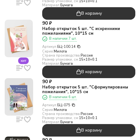
Размер упаковки, см:
15×10×0.1
Материал:
Бумага
В корзину
90
₽
Набор открыток 5 шт. "С искренними
пожеланиями", 10*15 см
В наличии 7 шт.
Артикул:
БЦ-100.14
Серия:
Милота
Страна производства:
Россия
Размер упаковки, см:
15×10×0.1
хит
Материал:
Бумага
В корзину
90
₽
Набор открыток 5 шт. "Сформулированы
пожелания", 10*15 см
В наличии 6 шт.
Артикул:
БЦ-075
Серия:
Милота
Страна производства:
Россия
Размер упаковки, см:
15×10×0.1
Материал:
Бумага
В корзину