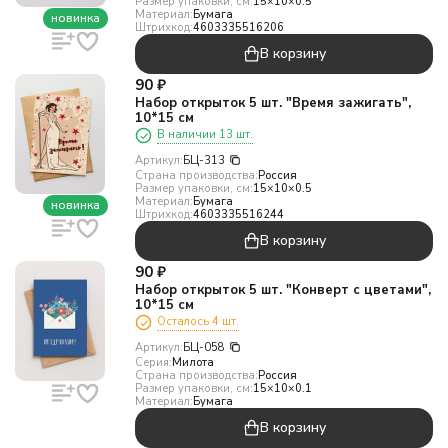
Размер упаковки, см:
15×10×0.5
Материал:
Бумага
новинка
Штрихкод:
4603335516206
В корзину
90
₽
Набор открыток 5 шт. "Время зажигать",
10*15 см
В наличии 13 шт.
Артикул:
БЦ-313
Страна производства:
Россия
Размер упаковки, см:
15×10×0.5
Материал:
Бумага
новинка
Штрихкод:
4603335516244
В корзину
90
₽
Набор открыток 5 шт. "Конверт с цветами",
10*15 см
Осталось 4 шт.
Артикул:
БЦ-058
Серия:
Милота
Страна производства:
Россия
Размер упаковки, см:
15×10×0.1
Материал:
Бумага
В корзину