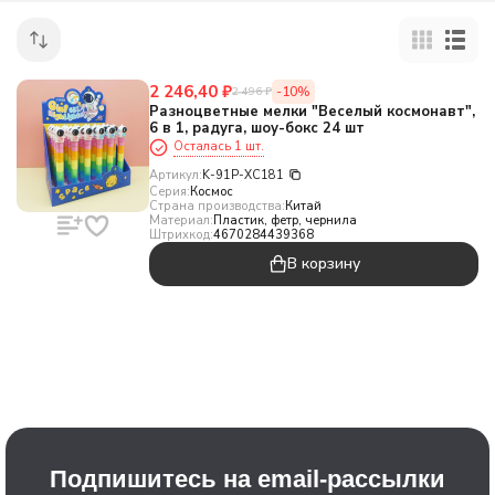
2 246,40
₽
-10%
2 496
₽
Разноцветные мелки "Веселый космонавт",
6 в 1, радуга, шоу-бокс 24 шт
Осталась 1 шт.
Артикул:
K-91P-XC181
Серия:
Космос
Страна производства:
Китай
Материал:
Пластик, фетр, чернила
Штрихкод:
4670284439368
В корзину
Подпишитесь на email-рассылки