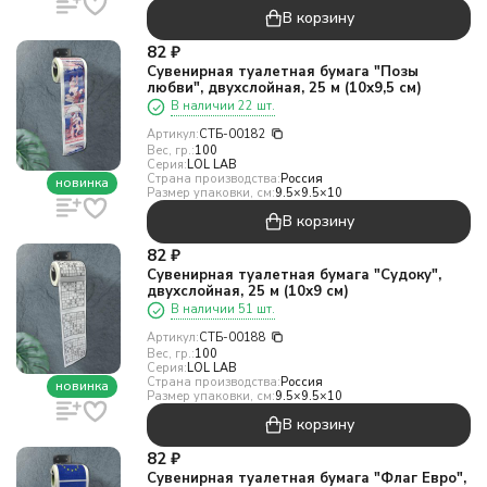
В корзину
82
₽
Сувенирная туалетная бумага "Позы
любви", двухслойная, 25 м (10х9,5 см)
В наличии 22 шт.
Артикул:
СТБ-00182
Вес, гр.:
100
Серия:
LOL LAB
Страна производства:
Россия
новинка
Размер упаковки, см:
9.5×9.5×10
В корзину
82
₽
Сувенирная туалетная бумага "Судоку",
двухслойная, 25 м (10х9 см)
В наличии 51 шт.
Артикул:
СТБ-00188
Вес, гр.:
100
Серия:
LOL LAB
Страна производства:
Россия
новинка
Размер упаковки, см:
9.5×9.5×10
В корзину
82
₽
Сувенирная туалетная бумага "Флаг Евро",