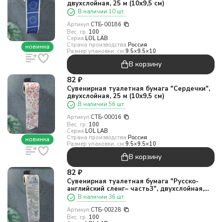
двухслойная, 25 м (10х9,5 см)
В наличии 10 шт.
Артикул:
СТБ-00186
Вес, гр.:
100
Серия:
LOL LAB
Страна производства:
Россия
новинка
Размер упаковки, см:
9.5×9.5×10
В корзину
82
₽
Сувенирная туалетная бумага "Сердечки",
двухслойная, 25 м (10х9,5 см)
В наличии 56 шт.
Артикул:
СТБ-00016
Вес, гр.:
100
Серия:
LOL LAB
Страна производства:
Россия
новинка
Размер упаковки, см:
9.5×9.5×10
В корзину
82
₽
Сувенирная туалетная бумага "Русско-
английский сленг– часть3", двухслойная,
25м (10х9,5см)
В наличии 36 шт.
Артикул:
СТБ-00228
Вес, гр.:
100