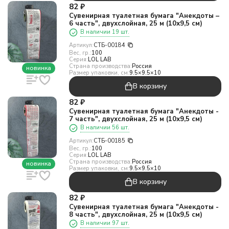
82
₽
Сувенирная туалетная бумага "Анекдоты –
6 часть", двухслойная, 25 м (10х9,5 см)
В наличии 19 шт.
Артикул:
СТБ-00184
Вес, гр.:
100
Серия:
LOL LAB
Страна производства:
Россия
новинка
Размер упаковки, см:
9.5×9.5×10
В корзину
82
₽
Сувенирная туалетная бумага "Анекдоты -
7 часть", двухслойная, 25 м (10х9,5 см)
В наличии 56 шт.
Артикул:
СТБ-00185
Вес, гр.:
100
Серия:
LOL LAB
Страна производства:
Россия
новинка
Размер упаковки, см:
9.5×9.5×10
В корзину
82
₽
Сувенирная туалетная бумага "Анекдоты -
8 часть", двухслойная, 25 м (10х9,5 см)
В наличии 97 шт.