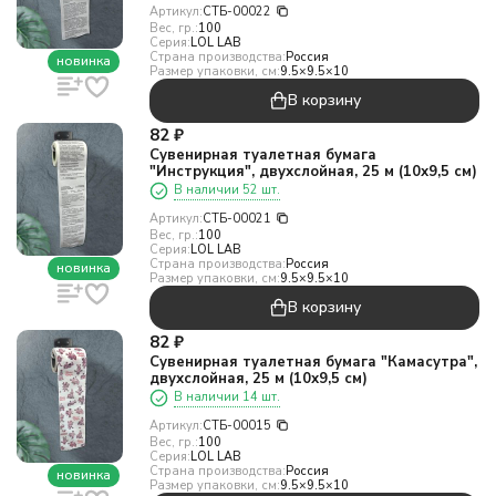
Артикул:
СТБ-00022
Вес, гр.:
100
Серия:
LOL LAB
Страна производства:
Россия
новинка
Размер упаковки, см:
9.5×9.5×10
В корзину
82
₽
Сувенирная туалетная бумага
"Инструкция", двухслойная, 25 м (10х9,5 см)
В наличии 52 шт.
Артикул:
СТБ-00021
Вес, гр.:
100
Серия:
LOL LAB
Страна производства:
Россия
новинка
Размер упаковки, см:
9.5×9.5×10
В корзину
82
₽
Сувенирная туалетная бумага "Камасутра",
двухслойная, 25 м (10х9,5 см)
В наличии 14 шт.
Артикул:
СТБ-00015
Вес, гр.:
100
Серия:
LOL LAB
Страна производства:
Россия
новинка
Размер упаковки, см:
9.5×9.5×10