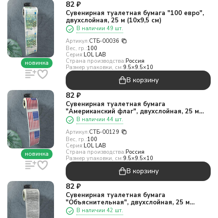
82
₽
Сувенирная туалетная бумага "100 евро",
двухслойная, 25 м (10х9,5 см)
В наличии 49 шт.
Артикул:
СТБ-00036
Вес, гр.:
100
Серия:
LOL LAB
Страна производства:
Россия
новинка
Размер упаковки, см:
9.5×9.5×10
В корзину
82
₽
Сувенирная туалетная бумага
"Американский флаг", двухслойная, 25 м
(10х9,5 см)
В наличии 44 шт.
Артикул:
СТБ-00129
Вес, гр.:
100
Серия:
LOL LAB
Страна производства:
Россия
новинка
Размер упаковки, см:
9.5×9.5×10
В корзину
82
₽
Сувенирная туалетная бумага
"Объяснительная", двухслойная, 25 м
(10х9,5 см)
В наличии 42 шт.