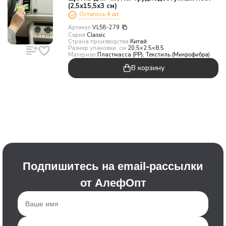
(2,5х15,5х3 см)
Осталось 4 шт.
Артикул:
VL58-279
Серия:
Classic
Страна производства:
Китай
Размер упаковки, см:
20.5×2.5×8.5
Материал:
Пластмасса (PP), Текстиль (Микрофибра)
В корзину
Подпишитесь на email-рассылки
от АлефОпт