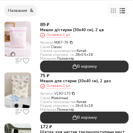
Название
89
₽
Мешок д/стирки (30х40 см), 2 цв
Осталась 1 шт.
Артикул:
MJ87-76
Серия:
Classic
Страна производства:
Китай
Размер упаковки, см:
28×0.5×18
Материал:
Полиэстер
В корзину
75
₽
Мешок для стирки (30х40 см), 2 дез
Осталась 1 шт.
Артикул:
VL90-170
Серия:
Животные
Страна производства:
Китай
Размер упаковки, см:
29×0.5×18
Материал:
Полиэстер
В корзину
172
₽
Щетка для чистки труднодоступных мест