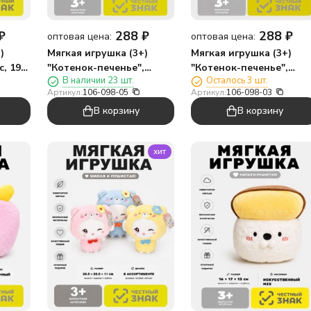
₽
288
₽
288
₽
оптовая цена:
оптовая цена:
)
Мягкая игрушка (3+)
Мягкая игрушка (3+)
с, 19
"Котенок-печенье",
"Котенок-печенье",
В наличии 23 шт.
Осталось 3 шт.
розовая, 18 см
синяя, 18 см
Артикул:
106-098-05
Артикул:
106-098-03
В корзину
В корзину
хит