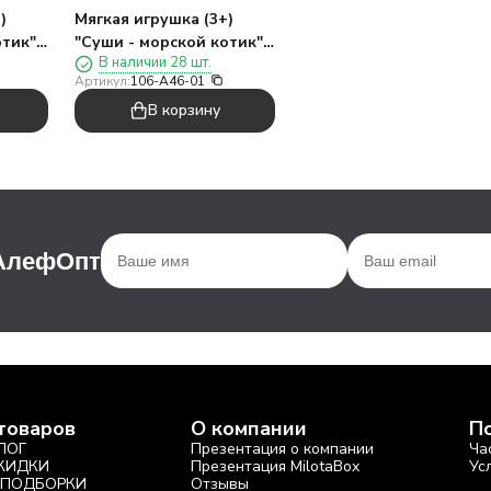
)
Мягкая игрушка (3+)
тик",
"Суши - морской котик",
В наличии 28 шт.
розовая, 17 см
Артикул:
106-A46-01
В корзину
 АлефОпт
товаров
О компании
П
ЛОГ
Презентация о компании
Ча
СКИДКИ
Презентация MilotaBox
Ус
 ПОДБОРКИ
Отзывы