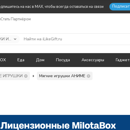
Подписат
дпишитесь на нас в MAX, чтобы всегда оставаться на связи
ы
Стать Партнёром
МЯГКИЕ ИГРУШКИ И ПОДУШКИ
BOX
Еда
Дом
Посуда
Аксессуары
Гадже
Е ИГРУШКИ
Мягкие игрушки АНИМЕ