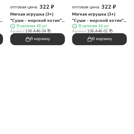
322
₽
322
₽
оптовая цена:
оптовая цена:
Мягкая игрушка (3+)
Мягкая игрушка (3+)
,
"Суши - морской котик",
"Суши - морской котик",
В наличии 48 шт.
В наличии 44 шт.
см
коричневая, 17 см
красно-коричневая, 17
Артикул:
106-A46-04
Артикул:
106-A46-02
см
В корзину
В корзину