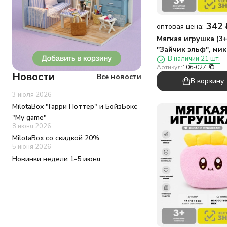
342
оптовая цена:
Мягкая игрушка (3+
"Зайчик эльф", мик
В наличии 21 шт.
см
Артикул:
106-027
Новости
Все новости
В корзину
3 июля 2026
MilotaBox "Гарри Поттер" и БойзБокс
"My game"
8 июня 2026
MilotaBox со скидкой 20%
5 июня 2026
Новинки недели 1-5 июня