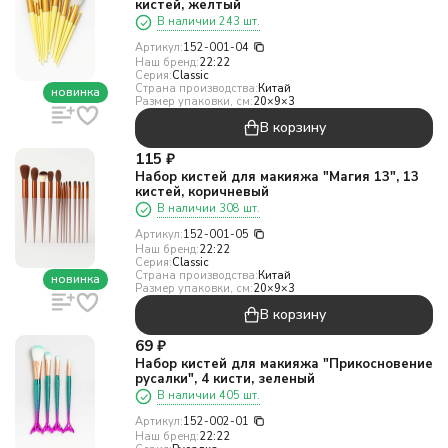
кистей, желтый
В наличии 243 шт.
Артикул:
152-001-04
Наш бренд:
22:22
Серия:
Classic
Страна производства:
Китай
новинка
Размер упаковки, см:
20×9×3
В корзину
115
₽
Набор кистей для макияжа "Магия 13", 13
кистей, коричневый
В наличии 308 шт.
Артикул:
152-001-05
Наш бренд:
22:22
Серия:
Classic
Страна производства:
Китай
новинка
Размер упаковки, см:
20×9×3
В корзину
69
₽
Набор кистей для макияжа "Прикосновение
русалки", 4 кисти, зеленый
В наличии 405 шт.
Артикул:
152-002-01
Наш бренд:
22:22