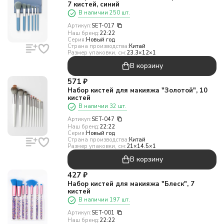
7 кистей, синий
В наличии 250 шт.
Артикул:
SET-017
Наш бренд:
22:22
Серия:
Новый год
Страна производства:
Китай
Размер упаковки, см:
23.3×12×1
В корзину
571
₽
Набор кистей для макияжа "Золотой", 10
кистей
В наличии 32 шт.
Артикул:
SET-047
Наш бренд:
22:22
Серия:
Новый год
Страна производства:
Китай
Размер упаковки, см:
21×14.5×1
В корзину
427
₽
Набор кистей для макияжа "Блеск", 7
кистей
В наличии 197 шт.
Артикул:
SET-001
Наш бренд:
22:22