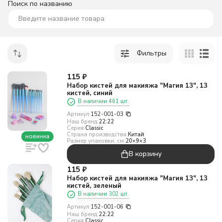
Поиск по названию
Фильтры
115
₽
Набор кистей для макияжа "Магия 13", 13
кистей, синий
В наличии 461 шт.
Артикул:
152-001-03
Наш бренд:
22:22
Серия:
Classic
Страна производства:
Китай
новинка
Размер упаковки, см:
20×9×3
В корзину
115
₽
Набор кистей для макияжа "Магия 13", 13
кистей, зеленый
В наличии 302 шт.
Артикул:
152-001-06
Наш бренд:
22:22
Серия:
Classic