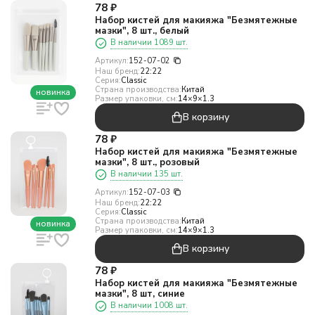
78
₽
Набор кистей для макияжа "Безмятежные
мазки", 8 шт., белый
В наличии 1089 шт.
Артикул:
152-07-02
Наш бренд:
22:22
Серия:
Classic
Страна производства:
Китай
новинка
Размер упаковки, см:
14×9×1.3
В корзину
78
₽
Набор кистей для макияжа "Безмятежные
мазки", 8 шт., розовый
В наличии 135 шт.
Артикул:
152-07-03
Наш бренд:
22:22
Серия:
Classic
Страна производства:
Китай
новинка
Размер упаковки, см:
14×9×1.3
В корзину
78
₽
Набор кистей для макияжа "Безмятежные
мазки", 8 шт, синие
В наличии 1008 шт.