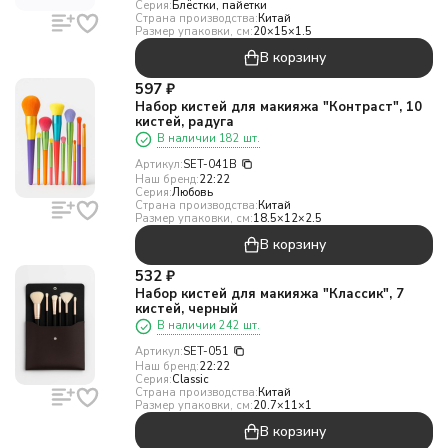
Серия:
Блёстки, пайетки
Страна производства:
Китай
Размер упаковки, см:
20×15×1.5
В корзину
597
₽
Набор кистей для макияжа "Контраст", 10
кистей, радуга
В наличии 182 шт.
Артикул:
SET-041B
Наш бренд:
22:22
Серия:
Любовь
Страна производства:
Китай
Размер упаковки, см:
18.5×12×2.5
В корзину
532
₽
Набор кистей для макияжа "Классик", 7
кистей, черный
В наличии 242 шт.
Артикул:
SET-051
Наш бренд:
22:22
Серия:
Classic
Страна производства:
Китай
Размер упаковки, см:
20.7×11×1
В корзину