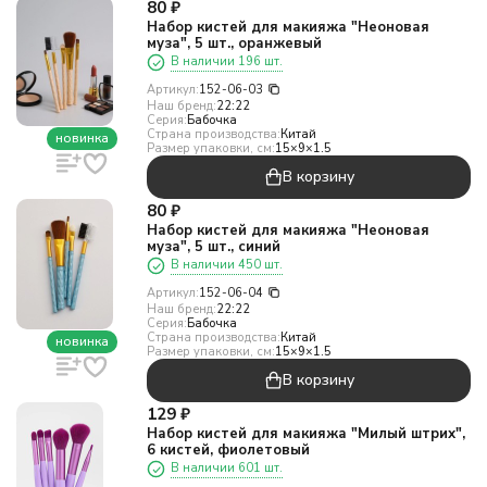
80
₽
Набор кистей для макияжа "Неоновая
муза", 5 шт., оранжевый
В наличии 196 шт.
Артикул:
152-06-03
Наш бренд:
22:22
Серия:
Бабочка
Страна производства:
Китай
новинка
Размер упаковки, см:
15×9×1.5
В корзину
80
₽
Набор кистей для макияжа "Неоновая
муза", 5 шт., синий
В наличии 450 шт.
Артикул:
152-06-04
Наш бренд:
22:22
Серия:
Бабочка
Страна производства:
Китай
новинка
Размер упаковки, см:
15×9×1.5
В корзину
129
₽
Набор кистей для макияжа "Милый штрих",
6 кистей, фиолетовый
В наличии 601 шт.