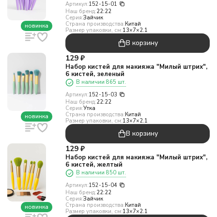
Артикул:
152-15-01
Наш бренд:
22:22
Серия:
Зайчик
Страна производства:
Китай
новинка
Размер упаковки, см:
13×7×2.1
В корзину
129
₽
Набор кистей для макияжа "Милый штрих",
6 кистей, зеленый
В наличии 865 шт.
Артикул:
152-15-03
Наш бренд:
22:22
Серия:
Утка
Страна производства:
Китай
новинка
Размер упаковки, см:
13×7×2.1
В корзину
129
₽
Набор кистей для макияжа "Милый штрих",
6 кистей, желтый
В наличии 850 шт.
Артикул:
152-15-04
Наш бренд:
22:22
Серия:
Зайчик
Страна производства:
Китай
новинка
Размер упаковки, см:
13×7×2.1