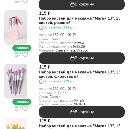
В корзину
115
₽
Набор кистей для макияжа "Магия 13", 13
кистей, розовый
В наличии 338 шт.
Артикул:
152-001-01
Серия:
Classic
Страна производства:
Китай
Размер упаковки, см:
9×3×20
новинка
Материал:
Синтетический ворс
В корзину
115
₽
Набор кистей для макияжа "Магия 13", 13
кистей, фиолетовый
В наличии 379 шт.
Артикул:
152-001-02
Наш бренд:
22:22
Серия:
Classic
Страна производства:
Китай
новинка
Размер упаковки, см:
20×9×3
В корзину
115
₽
Набор кистей для макияжа "Магия 13", 13