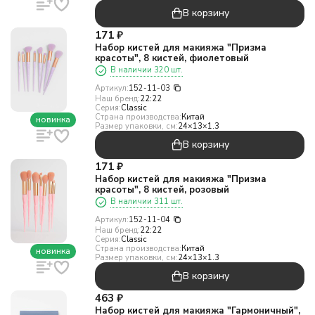
В корзину
171
₽
Набор кистей для макияжа "Призма
красоты", 8 кистей, фиолетовый
В наличии 320 шт.
Артикул:
152-11-03
Наш бренд:
22:22
Серия:
Classic
Страна производства:
Китай
новинка
Размер упаковки, см:
24×13×1.3
В корзину
171
₽
Набор кистей для макияжа "Призма
красоты", 8 кистей, розовый
В наличии 311 шт.
Артикул:
152-11-04
Наш бренд:
22:22
Серия:
Classic
Страна производства:
Китай
новинка
Размер упаковки, см:
24×13×1.3
В корзину
463
₽
Набор кистей для макияжа "Гармоничный",