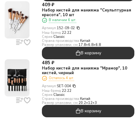
409
₽
Набор кистей для макияжа "Скульптурная
красота", 10 шт
В наличии 6 шт.
Артикул:
152-09-02
Наш бренд:
22:22
Серия:
Classic
Страна производства:
Китай
Размер упаковки, см:
17.8×6.8×6.8
В корзину
485
₽
Набор кистей для макияжа "Мрамор", 10
кистей, черный
Осталось 4 шт.
Артикул:
SET-004
Наш бренд:
22:22
Серия:
Classic
Страна производства:
Китай
Размер упаковки, см:
20.2×12×3
В корзину