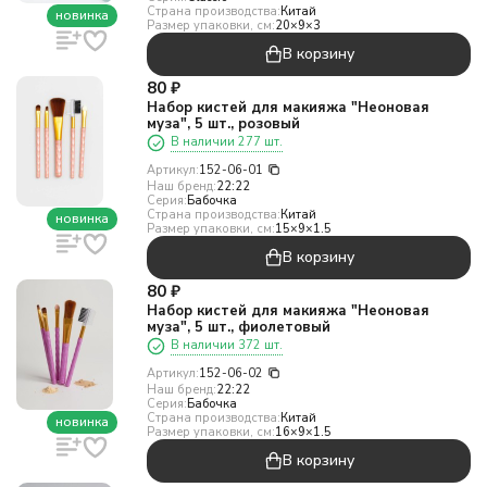
Страна производства:
Китай
новинка
Размер упаковки, см:
20×9×3
В корзину
80
₽
Набор кистей для макияжа "Неоновая
муза", 5 шт., розовый
В наличии 277 шт.
Артикул:
152-06-01
Наш бренд:
22:22
Серия:
Бабочка
Страна производства:
Китай
новинка
Размер упаковки, см:
15×9×1.5
В корзину
80
₽
Набор кистей для макияжа "Неоновая
муза", 5 шт., фиолетовый
В наличии 372 шт.
Артикул:
152-06-02
Наш бренд:
22:22
Серия:
Бабочка
Страна производства:
Китай
новинка
Размер упаковки, см:
16×9×1.5
В корзину