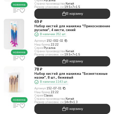
Серия:
Русалка
Страна производства:
Китай
новинка
Размер упаковки, см:
19.5×7×1.5
В корзину
69
₽
Набор кистей для макияжа "Прикосновение
русалки", 4 кисти, синий
В наличии 352 шт.
Артикул:
152-002-02
Наш бренд:
22:22
Серия:
Русалка
Страна производства:
Китай
новинка
Размер упаковки, см:
19.5×7×1.5
В корзину
78
₽
Набор кистей для макияжа "Безмятежные
мазки", 8 шт., бежевый
В наличии 1143 шт.
Артикул:
152-07-01
Наш бренд:
22:22
Серия:
Classic
Страна производства:
Китай
новинка
Размер упаковки, см:
14×9×1.3
В корзину