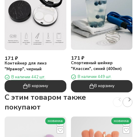
171
₽
171
₽
Спортивный шейкер
Контейнер для линз
"Классик", синий (400мл)
"Мрамор", черный
В наличии 449 шт.
В наличии 442 шт.
В корзину
В корзину
C этим товаром также
покупают
новинка
новинка