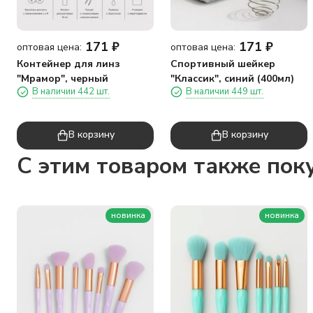
171
₽
171
₽
оптовая цена:
оптовая цена:
Контейнер для линз
Спортивный шейкер
"Мрамор", черный
"Классик", синий (400мл)
В наличии 442 шт.
В наличии 449 шт.
В корзину
В корзину
C этим товаром также пок
новинка
новинка