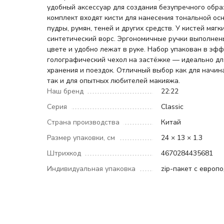
удобный аксессуар для создания безупречного обра
комплект входят кисти для нанесения тональной ос
пудры, румян, теней и других средств. У кистей мягк
синтетический ворс. Эргономичные ручки выполнен
цвете и удобно лежат в руке. Набор упакован в эф
голографический чехол на застёжке — идеально дл
хранения и поездок. Отличный выбор как для начи
так и для опытных любителей макияжа.
Наш бренд
22:22
Серия
Classic
Страна производства
Китай
Размер упаковки, см
24 × 13 × 1.3
Штрихкод
4670284435681
Индивидуальная упаковка
zip-пакет с европ