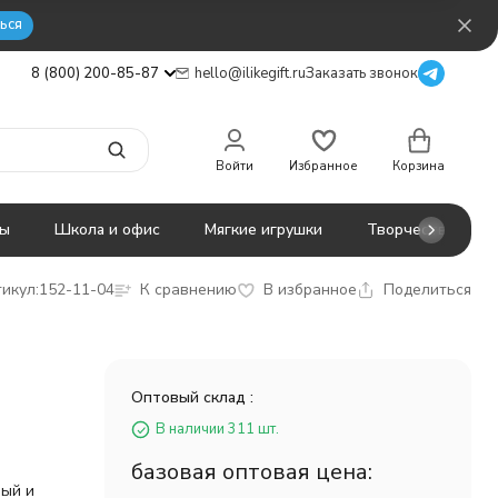
ься
8 (800) 200-85-87
hello@ilikegift.ru
Заказать звонок
Войти
Избранное
Корзина
ты
Школа и офис
Мягкие игрушки
Творчество
икул:
152-11-04
К сравнению
В избранное
Поделиться
Оптовый склад :
В наличии 311 шт.
базовая оптовая цена:
ный и