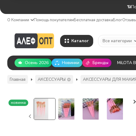
📶По
О Компании
Помощь покупателям
Бесплатная доставка
Блог
Отзыв
Каталог
Все категории
Осень 2026
Новинки
Бренды
MiLOTA 
Главная
АКСЕССУАРЫ
АКСЕССУАРЫ ДЛЯ МАКИ
новинка