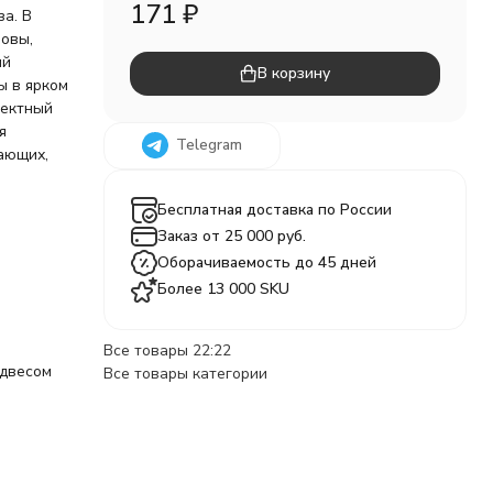
171
₽
за. В
новы,
ий
В корзину
ы в ярком
фектный
я
Telegram
нающих,
Бесплатная доставка по России
Заказ от 25 000 руб.
Оборачиваемость до 45 дней
Более 13 000 SKU
Все товары 22:22
одвесом
Все товары категории