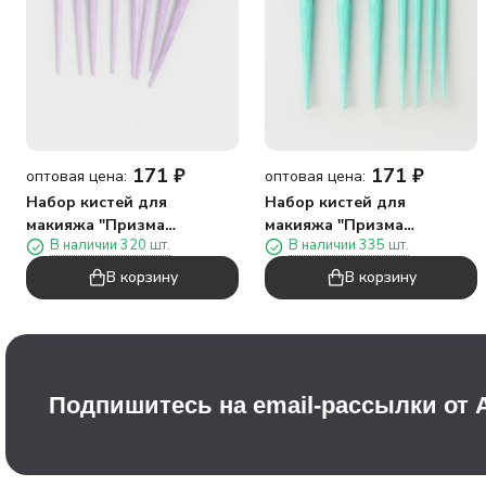
171
₽
171
₽
оптовая цена:
оптовая цена:
Набор кистей для
Набор кистей для
макияжа "Призма
макияжа "Призма
В наличии 320 шт.
В наличии 335 шт.
красоты", 8 кистей,
красоты", 8 кистей,
фиолетовый
зеленый
В корзину
В корзину
Подпишитесь на email-рассылки от