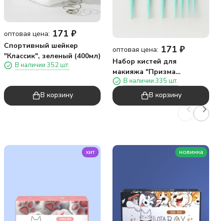
171
₽
оптовая цена:
Спортивный шейкер
171
₽
оптовая цена:
"Классик", зеленый (400мл)
Набор кистей для
В наличии 352 шт.
макияжа "Призма
В наличии 335 шт.
красоты", 8 кистей,
зеленый
В корзину
В корзину
хит
новинка