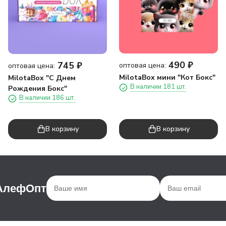
490
₽
745
₽
оптовая цена:
оптовая цена:
MilotaBox мини "Кот Бокс"
MilotaBox "С Днем
В наличии 181 шт.
Рождения Бокс"
В наличии 186 шт.
В корзину
В корзину
 АлефОпт