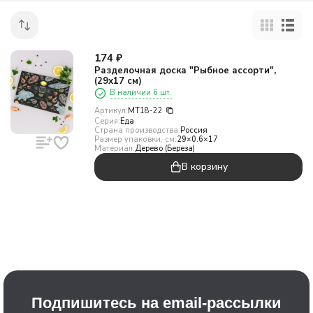
174
₽
Разделочная доска "Рыбное ассорти",
(29х17 см)
В наличии 6 шт.
Артикул:
МТ18-22
Серия:
Еда
Страна производства:
Россия
Размер упаковки, см:
29×0.6×17
Материал:
Дерево (Береза)
В корзину
Подпишитесь на email-рассылки