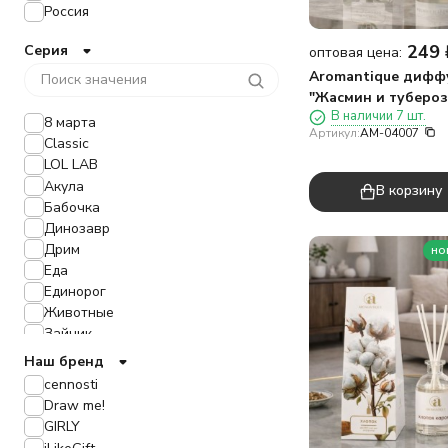
Россия
249
Серия
оптовая цена:
Aromantique дифф
"Жасмин и тубероза
В наличии 7 шт.
мл. NEW
8 марта
Артикул:
AM-04007
Classic
LOL LAB
Акула
В корзину
Бабочка
Динозавр
Дрим
но
Еда
Единорог
Животные
Зайчик
Искусство
Наш бренд
Капибара
cennosti
Космос
Draw me!
Кот
GIRLY
Лапка