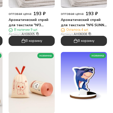
193
₽
193
₽
оптовая цена:
оптовая цена:
Ароматический спрей
Ароматический спрей
для текстиля "№3
для текстиля "№6 SUNNY
В наличии 9 шт.
Осталось 4 шт.
VETIVER/№3 Ветивер",
DAY/№6 Солнечный
Артикул:
AH06005
Артикул:
AH06008
150 мл
день", 150 мл
В корзину
В корзину
новинка
новинка