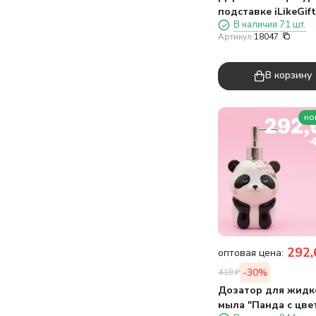
подставке iLikeGift
В наличии 71 шт.
"Пчёлка"
Артикул:
18047
В корзину
но
292,
оптовая цена:
-30%
418
₽
Дозатор для жидк
мыла "Панда с цве