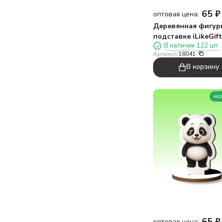
65
₽
оптовая цена:
Деревянная фигур
подставке iLikeGif
В наличии 122 шт.
в чудеса!"
Артикул:
18041
В корзину
но
65
₽
оптовая цена: