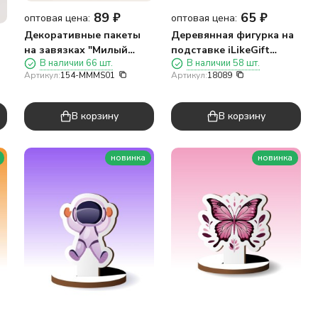
89
₽
65
₽
оптовая цена:
оптовая цена:
Декоративные пакеты
Деревянная фигурка на
на завязках "Милый
подставке iLikeGift
В наличии 66 шт.
В наличии 58 шт.
котик", 20 шт/рулон
"Акула"
Артикул:
154-MMMS01
Артикул:
18089
(45*50см)
В корзину
В корзину
новинка
новинка