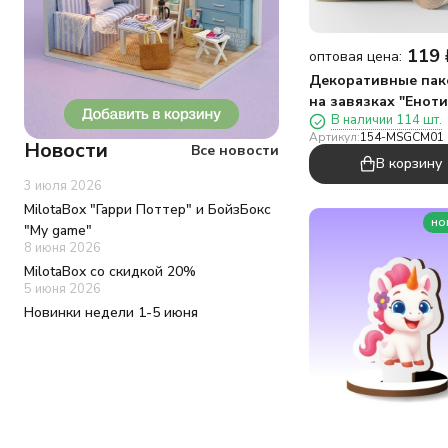
119
оптовая цена:
Декоративные пак
на завязках "Еноти
В наличии 114 шт.
шт/рулон (45*40 см
Артикул:
154-MSGCM01
Новости
Все новости
В корзину
3 июля 2026
MilotaBox "Гарри Поттер" и БойзБокс
но
"My game"
8 июня 2026
MilotaBox со скидкой 20%
5 июня 2026
Новинки недели 1-5 июня