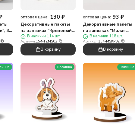
₽
130
₽
93
₽
оптовая цена:
оптовая цена:
еты
Декоративные пакеты
Декоративные пакеты
к", 30
на завязках "Кремовый
на завязках "Милая
В наличии 114 шт.
В наличии 118 шт.
)
зайчик", 30 шт/рулон
капибара", 30 шт/рулон
Артикул:
154-TZMS02
Артикул:
154-MSKP02
(45*50 см)
(45*40 см)
В корзину
В корзину
винка
новинка
новинка