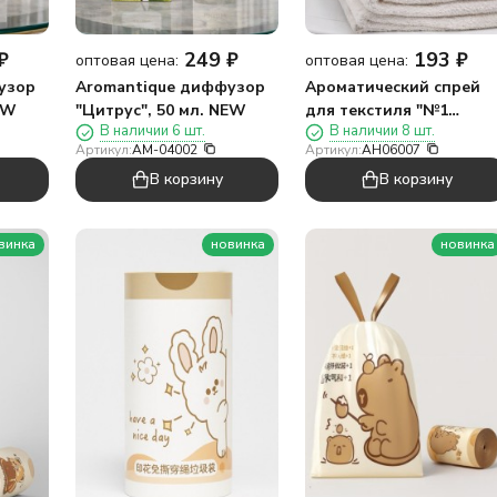
₽
249
₽
193
₽
оптовая цена:
оптовая цена:
узор
Aromantique диффузор
Ароматический спрей
EW
"Цитрус", 50 мл. NEW
для текстиля "№1
В наличии 6 шт.
В наличии 8 шт.
CHERRY OUD/№1 Вишня
Артикул:
AM-04002
Артикул:
AH06007
и Уд", 150 мл
В корзину
В корзину
винка
новинка
новинка