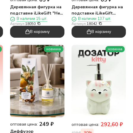
Деревянная фигурка на
Деревянная фигурка на
подставке iLikeGift "Не
подставке iLikeGift
В наличии 15 шт.
В наличии 137 шт.
крякай!"
"Просто лапочка"
Артикул:
18050
Артикул:
18042
В корзину
В корзину
новинка
новинка
249
₽
292,60
₽
оптовая цена:
оптовая цена:
Диффузор
-30%
418
₽