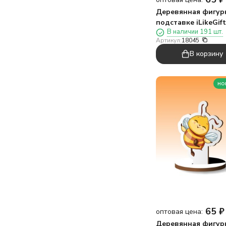
Деревянная фигур
подставке iLikeGift
В наличии 191 шт.
"Люблю поспать"
Артикул:
18045
В корзину
но
65
₽
оптовая цена:
Деревянная фигур