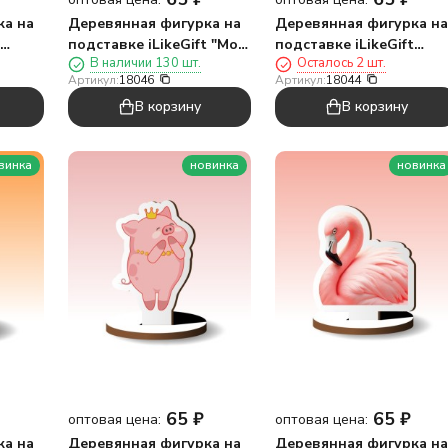
ка на
Деревянная фигурка на
Деревянная фигурка на
подставке iLikeGift "Моя
подставке iLikeGift
В наличии 130 шт.
Осталось 2 шт.
бести"
"Мур-мур"
Артикул:
18046
Артикул:
18044
В корзину
В корзину
винка
новинка
новинка
65
₽
65
₽
оптовая цена:
оптовая цена:
ка на
Деревянная фигурка на
Деревянная фигурка на