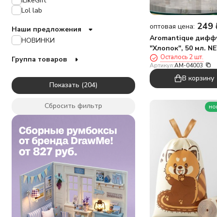
iLikeGift
Ленивец
Lol lab
Любовь
249
Лягушка
оптовая цена:
Наши предложения
Милота
Aromantique дифф
НОВИНКИ
Мишка
"Хлопок", 50 мл. N
Море
Осталось 2 шт.
Группа товаров
Артикул:
AM-04003
Новый год
Панда
В корзину
Показать
Поросёнок
Пчёлка
Сбросить фильтр
но
Сладости
Собака
Утка
Фламинго
Фрукты
Цветы
подруга
птицы