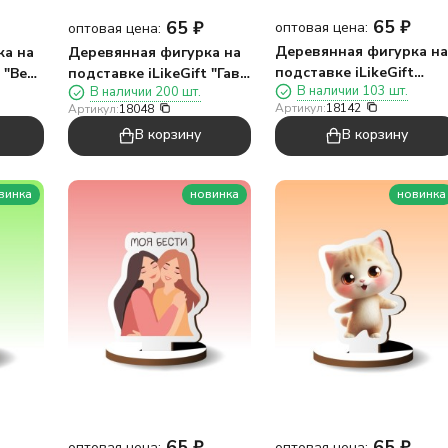
65
₽
65
₽
оптовая цена:
оптовая цена:
Деревянная фигурка на
ка на
Деревянная фигурка на
подставке iLikeGift
t "Верь
подставке iLikeGift "Гав-
В наличии 103 шт.
В наличии 200 шт.
"Динозавр"
гав"
Артикул:
18142
Артикул:
18048
В корзину
В корзину
винка
новинка
новинка
65
₽
65
₽
оптовая цена:
оптовая цена: