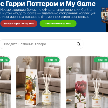
винка
новинка
новинка