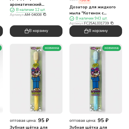
ароматический
Дозатор для жидкого
В наличии 12 шт.
"Апельсин в сахаре"
мыла "Котенок с
Артикул:
AM-04008
50мл NEW
В наличии 943 шт.
цветами"
Артикул:
FC25AL031739
В корзину
В корзину
новинка
новинка
95
₽
95
₽
оптовая цена:
оптовая цена:
Зубная щётка для
Зубная щётка для