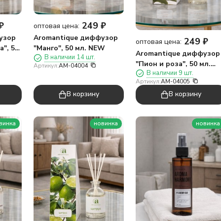
₽
249
₽
оптовая цена:
узор
Aromantique диффузор
249
₽
оптовая цена:
", 50
"Манго", 50 мл. NEW
Aromantique диффузор
В наличии 14 шт.
"Пион и роза", 50 мл.
Артикул:
AM-04004
В наличии 9 шт.
NEW
Артикул:
AM-04005
В корзину
В корзину
винка
новинка
новинка