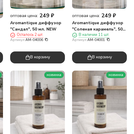
249
₽
249
₽
оптовая цена:
оптовая цена:
Aromantique диффузор
Aromantique диффузор
"Сандал", 50 мл. NEW
"Соленая карамель", 50
Осталось 2 шт.
В наличии 11 шт.
мл NEW
Артикул:
AM-04006
Артикул:
AM-04001
В корзину
В корзину
новинка
новинка