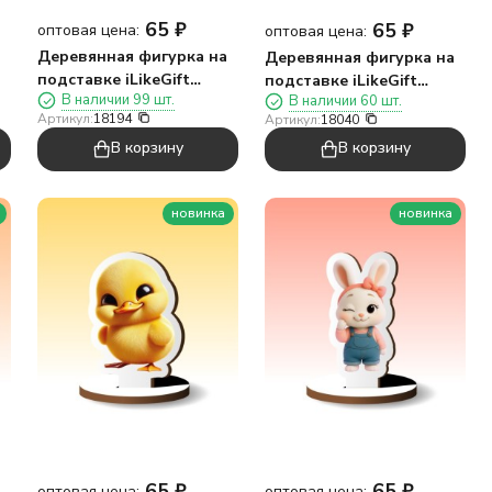
65
₽
65
₽
оптовая цена:
оптовая цена:
Деревянная фигурка на
Деревянная фигурка на
подставке iLikeGift
подставке iLikeGift
В наличии 99 шт.
В наличии 60 шт.
"Космонавт"
"Лови момент"
Артикул:
18194
Артикул:
18040
В корзину
В корзину
новинка
новинка
65
₽
65
₽
оптовая цена:
оптовая цена: