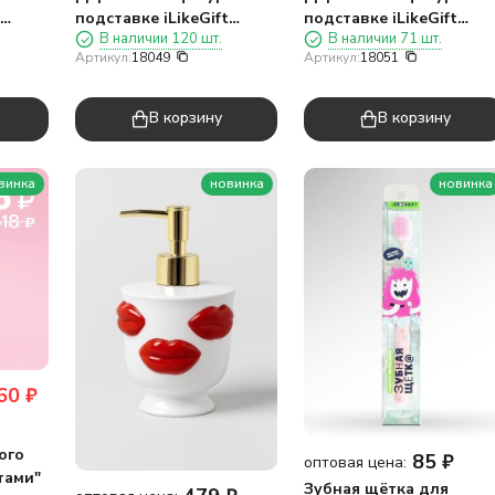
подставке iLikeGift
подставке iLikeGift
В наличии 120 шт.
В наличии 71 шт.
"Свинка"
"Фламинго"
Артикул:
18049
Артикул:
18051
В корзину
В корзину
винка
новинка
новинка
60
₽
ого
85
₽
оптовая цена:
тами"
Зубная щётка для