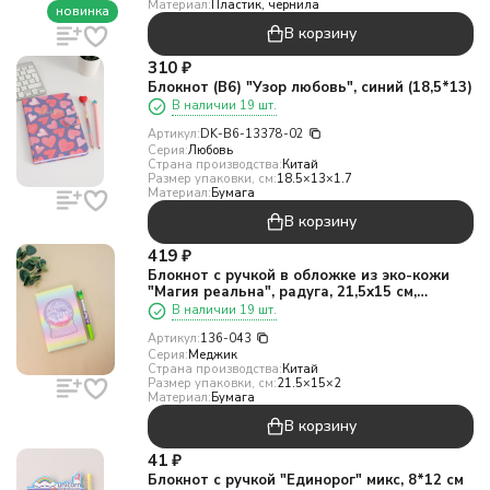
Материал:
Пластик, чернила
новинка
В корзину
310
₽
Блокнот (B6) "Узор любовь", синий (18,5*13)
В наличии 19 шт.
Артикул:
DK-B6-13378-02
Серия:
Любовь
Страна производства:
Китай
Размер упаковки, см:
18.5×13×1.7
Материал:
Бумага
В корзину
419
₽
Блокнот c ручкой в обложке из эко-кожи
"Магия реальна", радуга, 21,5х15 см,
плотность 70 гр
В наличии 19 шт.
Артикул:
136-043
Серия:
Меджик
Страна производства:
Китай
Размер упаковки, см:
21.5×15×2
Материал:
Бумага
В корзину
41
₽
Блокнот с ручкой "Единорог" микс, 8*12 см