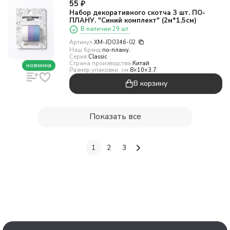
55
₽
Набор декоративного скотча 3 шт. ПО-
ПЛАНУ. "Синий комплект" (2м*1,5см)
В наличии 29 шт.
Артикул:
XM-JD0346-02
Наш бренд:
по-плану.
Серия:
Classic
Страна производства:
Китай
новинка
Размер упаковки, см:
8×10×3.7
В корзину
Показать все
1
2
3