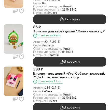
Серия:
Кот
Страна производства:
Китай
Размер упаковки, см:
21.5×15×2
Материал:
Бумага
В корзину
86
₽
Точилка для карандашей "Мишка-авокадо"
В наличии 9 шт.
Артикул:
KK-7192
Серия:
Авокадо
Страна производства:
Китай
Размер упаковки, см:
8×3×3.3
Материал:
Пластик
В корзину
398
₽
Блокнот плюшевый «Ууу! Собака», розовый,
21,5х15 см, плотность 70 гр
В наличии 11 шт.
Артикул:
136-017
Серия:
Собака
Страна производства:
Китай
Размер упаковки, см:
21.5×15×2
Материал:
Бумага
В корзину