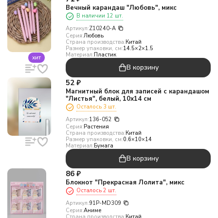
Вечный карандаш "Любовь", микс
В наличии 12 шт.
Артикул:
Z10240-A
Серия:
Любовь
Страна производства:
Китай
Размер упаковки, см:
14.5×2×1.5
Материал:
Пластик
хит
В корзину
52
₽
Магнитный блок для записей с карандашом
"Листья", белый, 10х14 см
Осталось 3 шт.
Артикул:
136-052
Серия:
Растения
Страна производства:
Китай
Размер упаковки, см:
0.6×10×14
Материал:
Бумага
В корзину
86
₽
Блокнот "Прекрасная Лолита", микс
Осталось 2 шт.
Артикул:
91P-MD309
Серия:
Аниме
Страна производства:
Китай