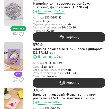
Наклейки для творчества румбокс
"Забавы", фиолетовые (16*20 см)
В наличии 1572 шт.
Артикул:
132-0363
Серия:
Панда
Страна производства:
Китай
Размер упаковки, см:
16×0.2×20
новинка
Материал:
Картон
В корзину
370
₽
Блокнот плюшевый "Принцесса Единорог"
(21,5*14,5 см)
В наличии 119 шт.
Артикул:
XFCT1021
Серия:
Единорог
Страна производства:
Китай
Размер упаковки, см:
21×14.5×3
хит
Материал:
Бумага
В корзину
376
₽
Блокнот плюшевый «Кошачье платье»,
розовый, 21,5х15 см, плотность 70 гр
В наличии 60 шт.
Артикул:
136-020