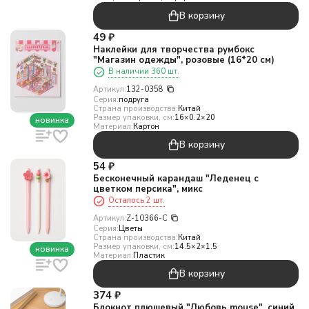
В корзину
49
₽
Наклейки для творчества румбокс
"Магазин одежды", розовые (16*20 см)
В наличии 360 шт.
Артикул:
132-0358
Серия:
подруга
Страна производства:
Китай
Размер упаковки, см:
16×0.2×20
новинка
Материал:
Картон
В корзину
54
₽
Бесконечный карандаш "Леденец с
цветком персика", микс
Осталось 2 шт.
Артикул:
Z-10366-C
Серия:
Цветы
Страна производства:
Китай
Размер упаковки, см:
14.5×2×1.5
новинка
Материал:
Пластик
В корзину
374
₽
Блокнот плюшевый "Любовь mouse", синий