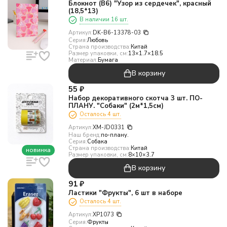
Блокнот (B6) "Узор из сердечек", красный
(18,5*13)
В наличии 16 шт.
Артикул:
DK-B6-13378-03
Серия:
Любовь
Страна производства:
Китай
Размер упаковки, см:
13×1.7×18.5
Материал:
Бумага
В корзину
55
₽
Набор декоративного скотча 3 шт. ПО-
ПЛАНУ. "Собаки" (2м*1,5см)
Осталось 4 шт.
Артикул:
XM-JD0331
Наш бренд:
по-плану.
Серия:
Собака
Страна производства:
Китай
новинка
Размер упаковки, см:
8×10×3.7
В корзину
91
₽
Ластики "Фрукты", 6 шт в наборе
Осталось 4 шт.
Артикул:
XP1073
Серия:
Фрукты