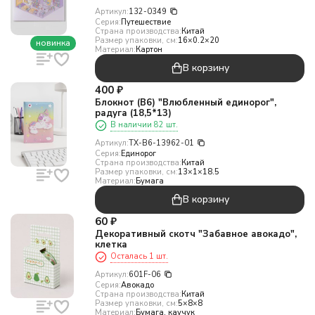
Артикул:
132-0349
Серия:
Путешествие
Страна производства:
Китай
Размер упаковки, см:
16×0.2×20
новинка
Материал:
Картон
В корзину
400
₽
Блокнот (B6) "Влюбленный единорог",
радуга (18,5*13)
В наличии 82 шт.
Артикул:
TX-B6-13962-01
Серия:
Единорог
Страна производства:
Китай
Размер упаковки, см:
13×1×18.5
Материал:
Бумага
В корзину
60
₽
Декоративный скотч "Забавное авокадо",
клетка
Осталась 1 шт.
Артикул:
601F-06
Серия:
Авокадо
Страна производства:
Китай
Размер упаковки, см:
5×8×8
Материал:
Бумага, каучук