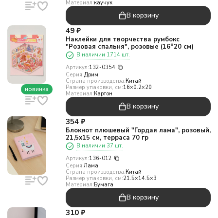
Материал:
каучук
В корзину
49
₽
Наклейки для творчества румбокс
"Розовая спальня", розовые (16*20 см)
В наличии 1714 шт.
Артикул:
132-0354
Серия:
Дрим
Страна производства:
Китай
Размер упаковки, см:
16×0.2×20
новинка
Материал:
Картон
В корзину
354
₽
Блокнот плюшевый "Гордая лама", розовый,
21,5х15 см, терраса 70 гр
В наличии 37 шт.
Артикул:
136-012
Серия:
Лама
Страна производства:
Китай
Размер упаковки, см:
21.5×14.5×3
Материал:
Бумага
В корзину
310
₽