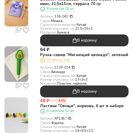
микс, 21,5х15см, терраса 70 гр
В наличии 18 шт.
Артикул:
136-042
Серия:
Мишка
Страна производства:
Китай
Размер упаковки, см:
21.5×15×2
Материал:
Бумага
В корзину
64
₽
Ручка-сквиш "Мигающий авокадо", зеленый
Осталось 3 шт.
Артикул:
123P-014
Серия:
Авокадо
Страна производства:
Китай
Размер упаковки, см:
17×3×3
Материал:
Пластик, чернила
В корзину
48
₽
-44%
86
₽
Ластики "Овощи", морковь, 6 шт в наборе
В наличии 62 шт.
Артикул:
XP1087
Серия:
Фрукты
Страна производства:
Китай
Размер упаковки, см:
14×8.5×2.5