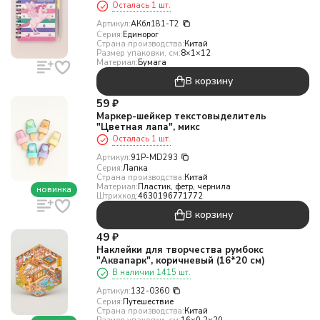
Осталась 1 шт.
Артикул:
АКбл181-Т2
Серия:
Единорог
Страна производства:
Китай
Размер упаковки, см:
8×1×12
Материал:
Бумага
В корзину
59
₽
Маркер-шейкер текстовыделитель
"Цветная лапа", микс
Осталась 1 шт.
Артикул:
91P-MD293
Серия:
Лапка
Страна производства:
Китай
Материал:
Пластик, фетр, чернила
новинка
Штрихкод:
4630196771772
В корзину
49
₽
Наклейки для творчества румбокс
"Аквапарк", коричневый (16*20 см)
В наличии 1415 шт.
Артикул:
132-0360
Серия:
Путешествие
Страна производства:
Китай