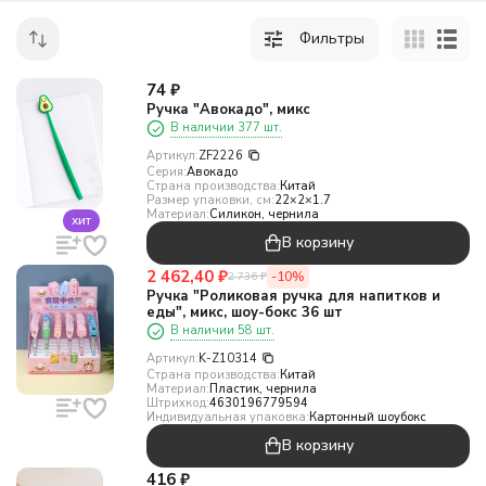
Фильтры
74
₽
Ручка "Авокадо", микс
В наличии 377 шт.
Артикул:
ZF2226
Серия:
Авокадо
Страна производства:
Китай
Размер упаковки, см:
22×2×1.7
Материал:
Силикон, чернила
хит
В корзину
2 462,40
₽
-10%
2 736
₽
Ручка "Роликовая ручка для напитков и
еды", микс, шоу-бокс 36 шт
В наличии 58 шт.
Артикул:
K-Z10314
Страна производства:
Китай
Материал:
Пластик, чернила
Штрихкод:
4630196779594
Индивидуальная упаковка:
Картонный шоубокс
В корзину
416
₽