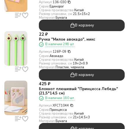
Артикул:
136-030
Серия:
Единорог
Страна производства:
Китай
Размер упаковки, см:
21.5×15×2
Материал:
Бумага
В корзину
22
₽
Ручка "Милое авокадо", микс
В наличии 298 шт.
Артикул:
126P-09
Серия:
Авокадо
Страна производства:
Китай
Размер упаковки, см:
19×2×0.9
Материал:
Пластик, чернила
В корзину
425
₽
Блокнот плюшевый "Принцесса Лебедь"
(21,5*14,5 см)
В наличии 180 шт.
Артикул:
XFCT1044
Серия:
Принцесса
Страна производства:
Китай
Размер упаковки, см:
21×14.5×3
Материал:
Бумага
В корзину