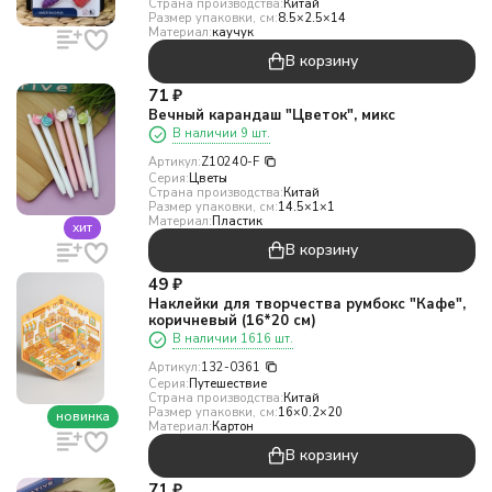
Страна производства:
Китай
Размер упаковки, см:
8.5×2.5×14
Материал:
каучук
В корзину
71
₽
Вечный карандаш "Цветок", микс
В наличии 9 шт.
Артикул:
Z10240-F
Серия:
Цветы
Страна производства:
Китай
Размер упаковки, см:
14.5×1×1
Материал:
Пластик
хит
В корзину
49
₽
Наклейки для творчества румбокс "Кафе",
коричневый (16*20 см)
В наличии 1616 шт.
Артикул:
132-0361
Серия:
Путешествие
Страна производства:
Китай
Размер упаковки, см:
16×0.2×20
новинка
Материал:
Картон
В корзину
71
₽