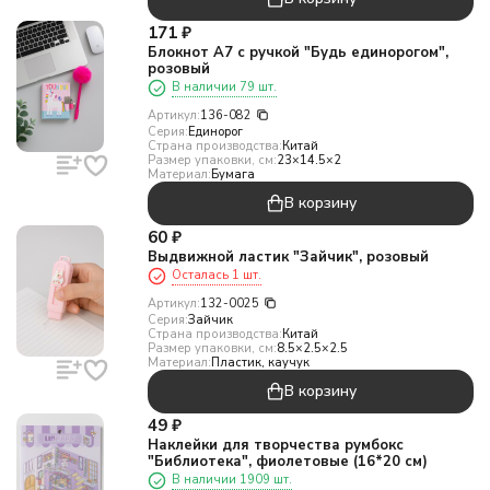
171
₽
Блокнот А7 с ручкой "Будь единорогом",
розовый
В наличии 79 шт.
Артикул:
136-082
Серия:
Единорог
Страна производства:
Китай
Размер упаковки, см:
23×14.5×2
Материал:
Бумага
В корзину
60
₽
Выдвижной ластик "Зайчик", розовый
Осталась 1 шт.
Артикул:
132-0025
Серия:
Зайчик
Страна производства:
Китай
Размер упаковки, см:
8.5×2.5×2.5
Материал:
Пластик, каучук
В корзину
49
₽
Наклейки для творчества румбокс
"Библиотека", фиолетовые (16*20 см)
В наличии 1909 шт.