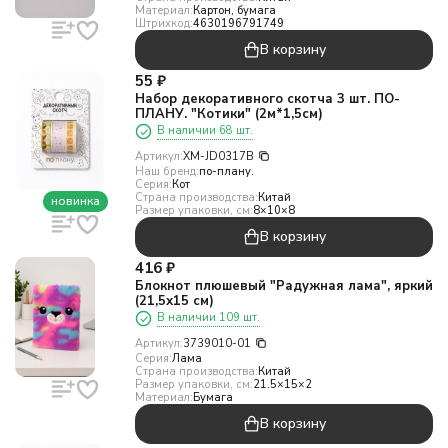
Материал:
Картон, бумага
Штрихкод:
4630196791749
В корзину
55
₽
Набор декоративного скотча 3 шт. ПО-
ПЛАНУ. "Котики" (2м*1,5см)
В наличии 68 шт.
Артикул:
XM-JD0317B
Наш бренд:
по-плану.
Серия:
Кот
Страна производства:
Китай
новинка
Размер упаковки, см:
8×10×8
В корзину
416
₽
Блокнот плюшевый "Радужная лама", яркий
(21,5х15 см)
В наличии 109 шт.
Артикул:
3739010-01
Серия:
Лама
Страна производства:
Китай
Размер упаковки, см:
21.5×15×2
Материал:
Бумага
В корзину