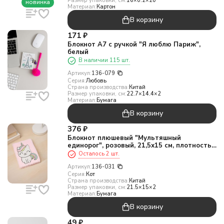
Размер упаковки, см:
16×0.2×20
новинка
Материал:
Картон
В корзину
171
₽
Блокнот А7 с ручкой "Я люблю Париж",
белый
В наличии 115 шт.
Артикул:
136-079
Серия:
Любовь
Страна производства:
Китай
Размер упаковки, см:
22.7×14.4×2
Материал:
Бумага
В корзину
376
₽
Блокнот плюшевый "Мультяшный
единорог", розовый, 21,5х15 см, плотность
70 гр
Осталось 2 шт.
Артикул:
136-031
Серия:
Кот
Страна производства:
Китай
Размер упаковки, см:
21.5×15×2
Материал:
Бумага
В корзину
49
₽