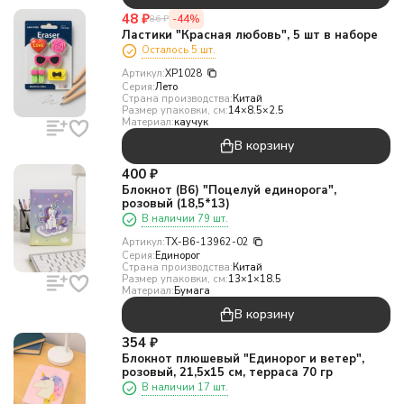
48
₽
-44%
86
₽
Ластики "Красная любовь", 5 шт в наборе
Осталось 5 шт.
Артикул:
XP1028
Серия:
Лето
Страна производства:
Китай
Размер упаковки, см:
14×8.5×2.5
Материал:
каучук
В корзину
400
₽
Блокнот (B6) "Поцелуй единорога",
розовый (18,5*13)
В наличии 79 шт.
Артикул:
TX-B6-13962-02
Серия:
Единорог
Страна производства:
Китай
Размер упаковки, см:
13×1×18.5
Материал:
Бумага
В корзину
354
₽
Блокнот плюшевый "Единорог и ветер",
розовый, 21,5х15 см, терраса 70 гр
В наличии 17 шт.