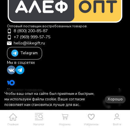
Оптовый поставщик востребованных товаров
8 (800) 200-85-87
+7 (969) 999-57-75
hello@ilikegift.ru
Telegram
Мы в соцсетях
Каталог товаров
Чтобы ваш опыт на сайте был приятным и быстрым,
О компании
Хорошо
мы используем файлы cookie. Ваше согласие
Помощь
позволяет нам становиться лучше для вас.
Политика персональных данных
© 2012-2026 ООО "Первая торговая компания"
Главная
Каталог
Корзина
Избранное
Войти