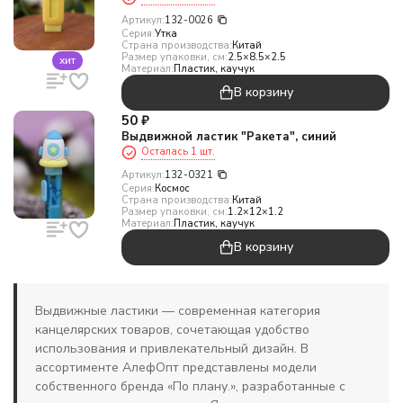
Артикул:
132-0026
Серия:
Утка
Страна производства:
Китай
Размер упаковки, см:
2.5×8.5×2.5
хит
Материал:
Пластик, каучук
В корзину
50
₽
Выдвижной ластик "Ракета", синий
Осталась 1 шт.
Артикул:
132-0321
Серия:
Космос
Страна производства:
Китай
Размер упаковки, см:
1.2×12×1.2
Материал:
Пластик, каучук
В корзину
Выдвижные ластики — современная категория
канцелярских товаров, сочетающая удобство
использования и привлекательный дизайн. В
ассортименте АлефОпт представлены модели
собственного бренда «По плану.», разработанные с