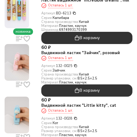
Ластик выдвижной "Incredible dreams", mix
Осталась 1 шт.
Артикул:
BD-6213
Серия:
Капибара
Страна производства:
Китай
Материал:
Пластик, каучук
Штрихкод:
6974993170399
новинка
В корзину
60
₽
Выдвижной ластик "Зайчик", розовый
Осталась 1 шт.
Артикул:
132-0025
Серия:
Зайчик
Страна производства:
Китай
Размер упаковки, см:
8.5×2.5×2.5
Материал:
Пластик, каучук
В корзину
60
₽
Выдвижной ластик "Little kitty", cat
Осталась 1 шт.
Артикул:
132-0028
Серия:
Кот
Страна производства:
Китай
Размер упаковки, см:
8.5×2.5×2.5
Материал:
Пластик, каучук