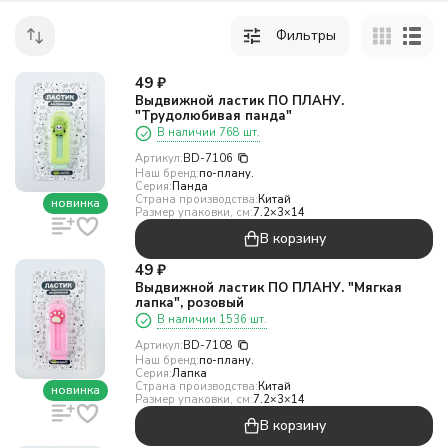
Фильтры
49
₽
Выдвижной ластик ПО ПЛАНУ.
"Трудолюбивая панда"
В наличии 768 шт.
Артикул:
BD-7106
Наш бренд:
по-плану.
Серия:
Панда
Страна производства:
Китай
новинка
Размер упаковки, см:
7.2×3×14
В корзину
49
₽
Выдвижной ластик ПО ПЛАНУ. "Мягкая
лапка", розовый
В наличии 1536 шт.
Артикул:
BD-7108
Наш бренд:
по-плану.
Серия:
Лапка
Страна производства:
Китай
новинка
Размер упаковки, см:
7.2×3×14
В корзину