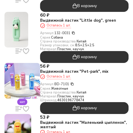
В корзину
60
₽
Выдвижной ластик "Little dog", green
Осталась 1 шт.
Артикул:
132-0031
Серия:
Собака
Страна производства:
Китай
Размер упаковки, см:
8.5×2.5×2.5
Материал:
Пластик, каучук
В корзину
56
₽
Выдвижной ластик "Pet-park", mix
Осталась 1 шт.
Артикул:
BD-7101
Серия:
Животные
Страна производства:
Китай
Материал:
Пластик, каучук
Штрихкод:
4630196778474
хит
В корзину
53
₽
Выдвижной ластик "Маленький цыпленок",
желтый
Осталась 1 шт.