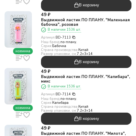
В корзину
49
₽
Выдвижной ластик ПО ПЛАНУ. "Маленькая
бабочка", розовая
В наличии 1536 шт.
Артикул:
BD-7113
Наш бренд:
по-плану.
Серия:
Бабочка
Страна производства:
Китай
новинка
Размер упаковки, см:
7.2×3×14
В корзину
49
₽
Выдвижной ластик ПО ПЛАНУ. "Капибара",
микс
В наличии 1536 шт.
Артикул:
BD-7114
Наш бренд:
по-плану.
Серия:
Капибара
Страна производства:
Китай
новинка
Размер упаковки, см:
7.2×3×14
В корзину
49
₽
Выдвижной ластик ПО ПЛАНУ. "Милота",