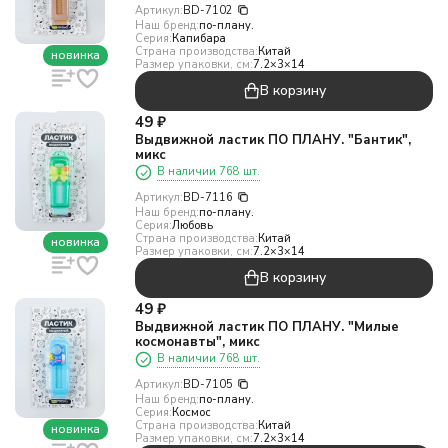
Артикул:
BD-7102
Наш бренд:
по-плану.
Серия:
Капибара
Страна производства:
Китай
новинка
Размер упаковки, см:
7.2×3×14
В корзину
49
₽
Выдвижной ластик ПО ПЛАНУ. "Бантик",
микс
В наличии 768 шт.
Артикул:
BD-7116
Наш бренд:
по-плану.
Серия:
Любовь
Страна производства:
Китай
новинка
Размер упаковки, см:
7.2×3×14
В корзину
49
₽
Выдвижной ластик ПО ПЛАНУ. "Милые
космонавты", микс
В наличии 768 шт.
Артикул:
BD-7105
Наш бренд:
по-плану.
Серия:
Космос
Страна производства:
Китай
новинка
Размер упаковки, см:
7.2×3×14