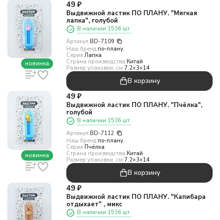
49
₽
Выдвижной ластик ПО ПЛАНУ. "Мягкая
лапка", голубой
В наличии 1536 шт.
Артикул:
BD-7109
Наш бренд:
по-плану.
Серия:
Лапка
Страна производства:
Китай
новинка
Размер упаковки, см:
7.2×3×14
В корзину
49
₽
Выдвижной ластик ПО ПЛАНУ. "Пчёлка",
голубой
В наличии 1536 шт.
Артикул:
BD-7112
Наш бренд:
по-плану.
Серия:
Пчёлка
Страна производства:
Китай
новинка
Размер упаковки, см:
7.2×3×14
В корзину
49
₽
Выдвижной ластик ПО ПЛАНУ. "Капибара
отдыхает" , микс
В наличии 1536 шт.