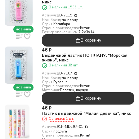
микс
В наличии 1536 шт.
Артикул:
BD-7115
Наш бренд:
по-плану.
Серия:
Капибара
Страна производства:
Китай
новинка
Размер упаковки, см:
7.2×3×14
В корзину
46
₽
Выдвижной ластик ПО ПЛАНУ. "Морская
жизнь", микс
В наличии 38 шт.
Артикул:
BD-7107
Наш бренд:
по-плану.
Серия:
Русалка
Страна производства:
Китай
новинка
Материал:
Пластик, каучук
В корзину
46
₽
Ластик выдвижной "Милая девочка", микс
Осталась 1 шт.
Артикул:
91P-MD297-01
Серия:
подруга
Страна производства:
Китай