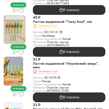
Материал:
Пластик, каучук
Штрихкод:
4630196771819
новинка
В корзину
49
₽
Ластик выдвижной "Tasty food", mix
Осталось 4 шт.
Артикул:
BD-9213C
Серия:
Капибара
Страна производства:
Китай
Материал:
Пластик, каучук
Штрихкод:
4670284460270
новинка
В корзину
31
₽
Ластик выдвижной "Неуклюжий зверь",
микс
Осталась 1 шт.
Артикул:
BD-6209
Серия:
Панда
Страна производства:
Китай
Материал:
Пластик, каучук
новинка
Штрихкод:
6974993170382
В корзину
31
₽