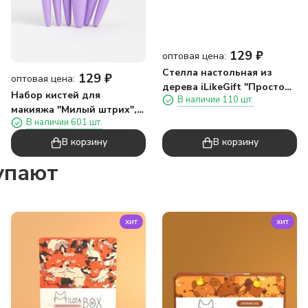
129
₽
оптовая цена:
Стелла настольная из
129
₽
оптовая цена:
дерева iLikeGift "Просто
Набор кистей для
В наличии 110 шт.
лапочка"
макияжа "Милый штрих", 6
В наличии 601 шт.
кистей, фиолетовый
В корзину
В корзину
упают
хит
хит