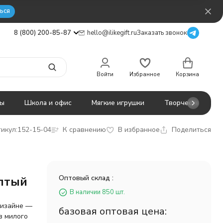
ься
8 (800) 200-85-87
hello@ilikegift.ru
Заказать звонок
Войти
Избранное
Корзина
ты
Школа и офис
Мягкие игрушки
Творчество
икул:
152-15-04
К сравнению
В избранное
Поделиться
Оптовый склад :
елтый
В наличии 850 шт.
дизайне —
базовая оптовая цена:
в милого