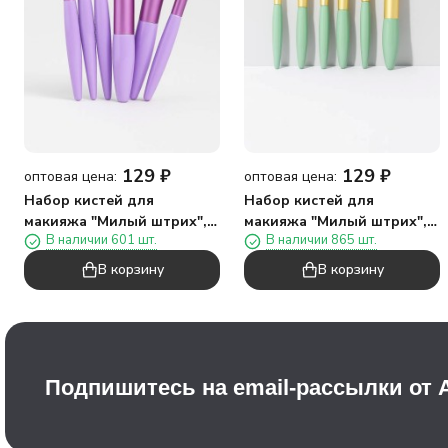
129
₽
129
₽
оптовая цена:
оптовая цена:
Набор кистей для
Набор кистей для
макияжа "Милый штрих", 6
макияжа "Милый штрих", 6
В наличии 601 шт.
В наличии 865 шт.
кистей, фиолетовый
кистей, зеленый
В корзину
В корзину
Подпишитесь на email-рассылки от