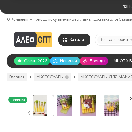
📶По
О Компании
Помощь покупателям
Бесплатная доставка
Блог
Отзыв
Каталог
Все категории
Осень 2026
Новинки
Бренды
MiLOTA 
Главная
АКСЕССУАРЫ
АКСЕССУАРЫ ДЛЯ МАКИ
новинка