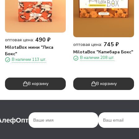
490
₽
оптовая цена:
745
₽
оптовая цена:
MilotaBox мини "Лиса
MilotaBox "Капибара Бокс"
Бокс"
В наличии 208 шт.
В наличии 113 шт.
В корзину
В корзину
 АлефОпт