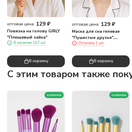
129
₽
129
₽
оптовая цена:
оптовая цена:
Повязка на голову GIRLY
Маска для сна гелевая
"Плюшевый зайка"
"Пушистые друзья",
В наличии 167 шт.
Осталась 1 шт.
зайчик
В корзину
В корзину
C этим товаром также пок
новинка
новинка