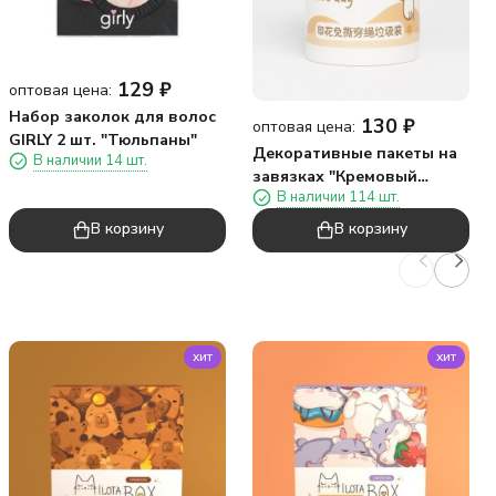
129
₽
оптовая цена:
Набор заколок для волос
130
₽
оптовая цена:
GIRLY 2 шт. "Тюльпаны"
Декоративные пакеты на
В наличии 14 шт.
завязках "Кремовый
В наличии 114 шт.
зайчик", 30 шт/рулон
(45*50 см)
В корзину
В корзину
хит
хит