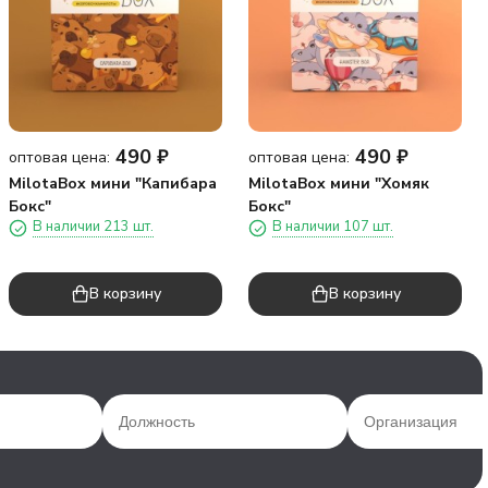
490
₽
490
₽
оптовая цена:
оптовая цена:
MilotaBox мини "Капибара
MilotaBox мини "Хомяк
Бокс"
Бокс"
В наличии 213 шт.
В наличии 107 шт.
В корзину
В корзину