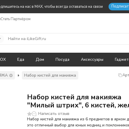
Подписат
дпишитесь на нас в MAX, чтобы всегда оставаться на связи
ы
Стать Партнёром
BOX
Еда
Дом
Посуда
Аксессуары
Гадже
Арт
ЯЖА
Набор кистей для макияжа
Набор кистей для макияжа
"Милый штрих", 6 кистей, ж
Написать отзыв
Набор кистей для макияжа из 6 предметов в ярком 
это отличный выбор для юных модниц и поклоннико