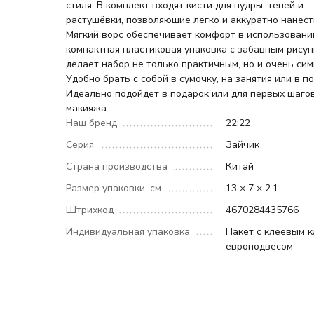
стиля. В комплект входят кисти для пудры, теней и
растушёвки, позволяющие легко и аккуратно нанест
Мягкий ворс обеспечивает комфорт в использовании
компактная пластиковая упаковка с забавным рису
делает набор не только практичным, но и очень си
Удобно брать с собой в сумочку, на занятия или в по
Идеально подойдёт в подарок или для первых шаго
макияжа.
Наш бренд
22:22
Серия
Зайчик
Страна производства
Китай
Размер упаковки, см
13 × 7 × 2.1
Штрихкод
4670284435766
Индивидуальная упаковка
Пакет с клеевым 
европодвесом