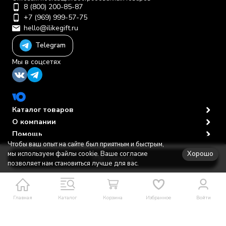
8 (800) 200-85-87
+7 (969) 999-57-75
hello@ilikegift.ru
Telegram
Мы в соцсетях
Каталог товаров
О компании
Помощь
Чтобы ваш опыт на сайте был приятным и быстрым,
Политика персональных данных
© 2012-2026 ООО "Первая торговая компания"
Хорошо
мы используем файлы cookie. Ваше согласие
В корзину
позволяет нам становиться лучше для вас.
Главная
Каталог
Корзина
Избранное
Войти