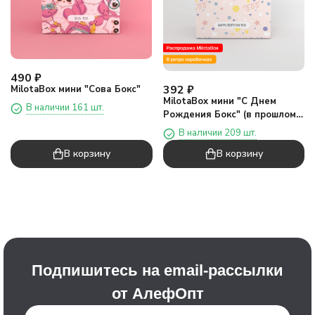
490
₽
392
₽
MilotaBox мини "Сова Бокс"
MilotaBox мини "С Днем
В наличии 161 шт.
Рождения Бокс" (в прошлом
дизайне)
В наличии 209 шт.
В корзину
В корзину
Подпишитесь на email-рассылки
от АлефОпт