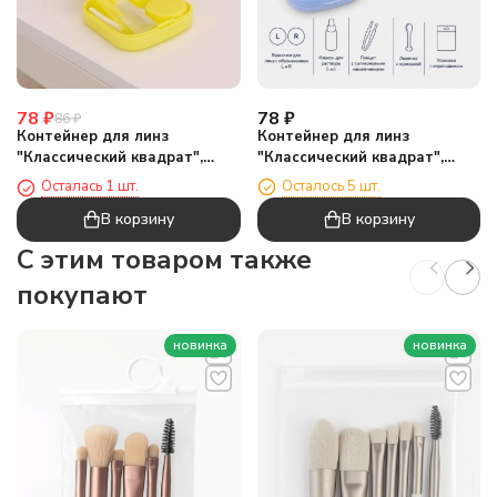
78
₽
78
₽
86
₽
Контейнер для линз
Контейнер для линз
"Классический квадрат",
"Классический квадрат",
синий
зеленый
Осталось 5 шт.
Осталась 1 шт.
В корзину
В корзину
C этим товаром также
покупают
новинка
новинка