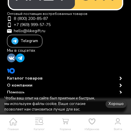
Оптовый поставщик востребованных товаров
8 (800) 200-85-87
+7 (969) 999-57-75
hello@ilikegift.ru
Telegram
Мы в соцсетях
Каталог товаров
О компании
Помощь
Чтобы ваш опыт на сайте был приятным и быстрым,
Политика персональных данных
© 2012-2026 ООО "Первая торговая компания"
Хорошо
мы используем файлы cookie. Ваше согласие
В корзину
позволяет нам становиться лучше для вас.
Главная
Каталог
Корзина
Избранное
Войти