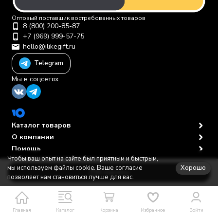
Оптовый поставщик востребованных товаров
8 (800) 200-85-87
+7 (969) 999-57-75
hello@ilikegift.ru
Telegram
Мы в соцсетях
Каталог товаров
О компании
Помощь
Чтобы ваш опыт на сайте был приятным и быстрым,
Политика персональных данных
© 2012-2026 ООО "Первая торговая компания"
Хорошо
мы используем файлы cookie. Ваше согласие
В корзину
позволяет нам становиться лучше для вас.
Главная
Каталог
Корзина
Избранное
Войти