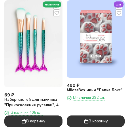
новинка
хит
490
₽
MilotaBox мини "Лапка Бокс"
69
₽
В наличии 292 шт.
Набор кистей для макияжа
"Прикосновение русалки", 4
кисти, зеленый
В наличии 405 шт.
В корзину
В корзину