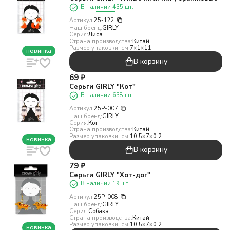
В наличии 435 шт.
Артикул:
25-122
Наш бренд:
GIRLY
Серия:
Лиса
Страна производства:
Китай
Размер упаковки, см:
7×1×11
новинка
В корзину
69
₽
Серьги GIRLY "Кот"
В наличии 638 шт.
Артикул:
25P-007
Наш бренд:
GIRLY
Серия:
Кот
Страна производства:
Китай
Размер упаковки, см:
10.5×7×0.2
новинка
В корзину
79
₽
Серьги GIRLY "Хот-дог"
В наличии 19 шт.
Артикул:
25P-008
Наш бренд:
GIRLY
Серия:
Собака
Страна производства:
Китай
Размер упаковки, см:
10.5×7×0.2
новинка