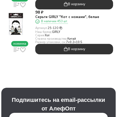
В корзину
98
₽
Серьги GIRLY "Кот с ножами", белые
В наличии 453 шт.
Артикул:
25-120
Наш бренд:
GIRLY
Серия:
Кот
Страна производства:
Китай
Размер упаковки, см:
7×0.2×10.5
новинка
В корзину
Подпишитесь на email-рассылки
от АлефОпт