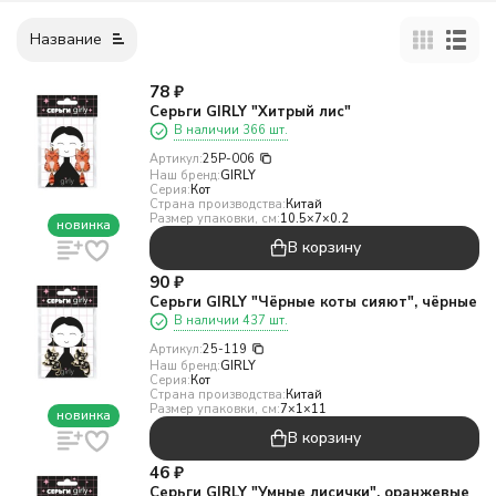
Название
78
₽
Серьги GIRLY "Хитрый лис"
В наличии 366 шт.
Артикул:
25P-006
Наш бренд:
GIRLY
Серия:
Кот
Страна производства:
Китай
Размер упаковки, см:
10.5×7×0.2
новинка
В корзину
90
₽
Серьги GIRLY "Чёрные коты сияют", чёрные
В наличии 437 шт.
Артикул:
25-119
Наш бренд:
GIRLY
Серия:
Кот
Страна производства:
Китай
Размер упаковки, см:
7×1×11
новинка
В корзину
46
₽
Серьги GIRLY "Умные лисички", оранжевые