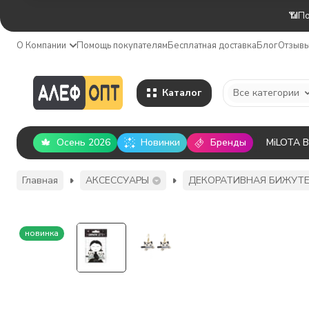
📶По
О Компании
Помощь покупателям
Бесплатная доставка
Блог
Отзыв
Каталог
Все категории
Осень 2026
Новинки
Бренды
MiLOTA 
Главная
АКСЕССУАРЫ
ДЕКОРАТИВНАЯ БИЖУТ
новинка