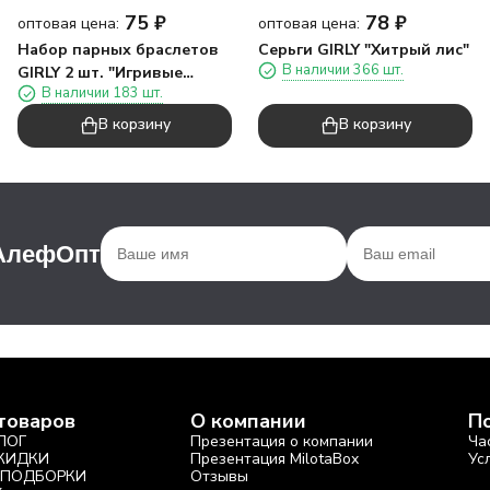
75
₽
78
₽
оптовая цена:
оптовая цена:
Набор парных браслетов
Серьги GIRLY "Хитрый лис"
В наличии 366 шт.
GIRLY 2 шт. "Игривые
В наличии 183 шт.
коты"
В корзину
В корзину
 АлефОпт
товаров
О компании
П
ЛОГ
Презентация о компании
Ча
СКИДКИ
Презентация MilotaBox
Ус
 ПОДБОРКИ
Отзывы