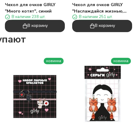
Чехол для очков GIRLY
Чехол для очков GIRLY
"Много котят", синий
"Наслаждайся жизнью,
В наличии 238 шт.
В наличии 251 шт.
она вкусная", зеленый
В корзину
В корзину
упают
новинка
новинка