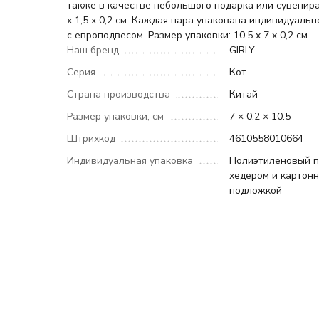
также в качестве небольшого подарка или сувенира
x 1,5 x 0,2 см. Каждая пара упакована индивидуальн
с европодвесом. Размер упаковки: 10,5 x 7 x 0,2 см
Наш бренд
GIRLY
Серия
Кот
Страна производства
Китай
Размер упаковки, см
7 × 0.2 × 10.5
Штрихкод
4610558010664
Индивидуальная упаковка
Полиэтиленовый п
хедером и картон
подложкой