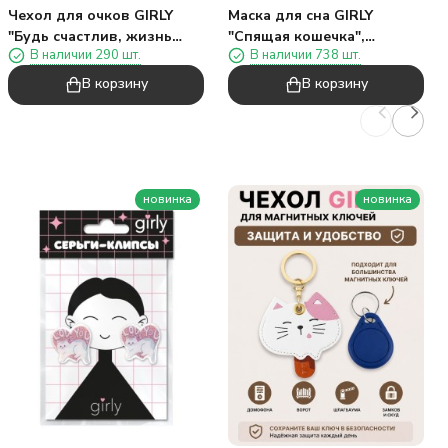
Чехол для очков GIRLY
Маска для сна GIRLY
"Будь счастлив, жизнь
"Спящая кошечка",
В наличии 290 шт.
В наличии 738 шт.
хороша", розовый
фиолетовая
В корзину
В корзину
новинка
новинка