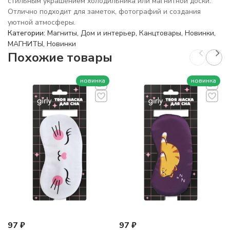
стильным украшением холодильника или магнитной доски.
Отлично подходит для заметок, фотографий и создания
уютной атмосферы.
Категории:
Магниты
,
Дом и интерьер
,
Канцтовары
,
Новинки
,
МАГНИТЫ
,
Новинки
Похожие товары
новинка
новинка
97
₽
97
₽