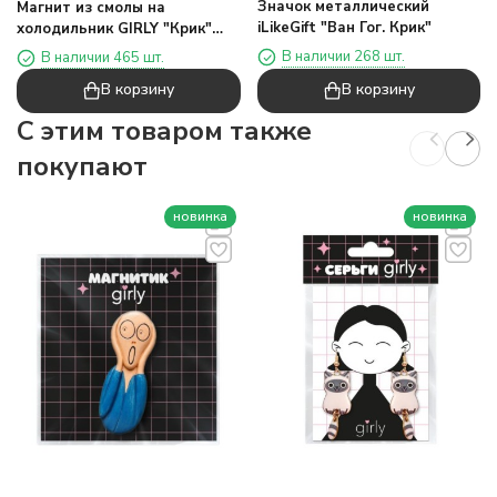
Значок металлический
Магнит из смолы на
iLikeGift "Ван Гог. Крик"
холодильник GIRLY "Крик"
(7.5*3.5)
В наличии 268 шт.
В наличии 465 шт.
В корзину
В корзину
C этим товаром также
покупают
новинка
новинка