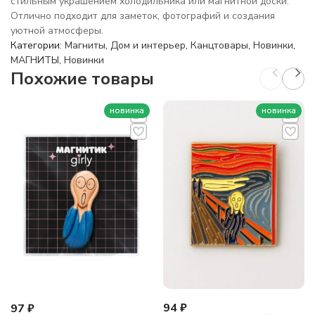
стильным украшением холодильника или магнитной доски.
Отлично подходит для заметок, фотографий и создания
уютной атмосферы.
Категории:
Магниты
,
Дом и интерьер
,
Канцтовары
,
Новинки
,
МАГНИТЫ
,
Новинки
Похожие товары
новинка
новинка
94
₽
97
₽