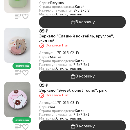
Серия:
Лягушка
Страна производства:
Китай
Размер упаковки, см:
8×6.3×0.8
Материал:
Стекло, пластик
В корзину
89
₽
Зеркало "Сладкий коктейль, круглое",
желтый
Осталась 1 шт.
Артикул:
117P-015-02
Серия:
Мишка
Страна производства:
Китай
Размер упаковки, см:
7.2×7.2×1
новинка
Материал:
Стекло, пластик
В корзину
89
₽
Зеркало "Sweet donut round", pink
Осталась 1 шт.
Артикул:
117P-015-03
Серия:
Кот
Страна производства:
Китай
Размер упаковки, см:
7.2×7.2×1
Материал:
Стекло, пластик
новинка
В корзину