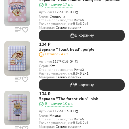
Зеркало "Счастливый хлебушек", розовое
В наличии 17 шт.
Артикул:
117P-016-03
Серия:
Сладости
Страна производства:
Китай
Размер упаковки, см:
8.6×6.2×1
Материал:
Стекло, пластик
В корзину
104
₽
Зеркало "Toast head", purple
Осталось 4 шт.
Артикул:
117P-016-04
Серия:
Кот
Страна производства:
Китай
Размер упаковки, см:
8.6×6.2×1
Материал:
Стекло, пластик
В корзину
104
₽
Зеркало "The forest club", pink
В наличии 10 шт.
Артикул:
117P-017-03
Серия:
Мишка
Страна производства:
Китай
Размер упаковки, см:
8.6×6.2×1
Материал:
Стекло, пластик