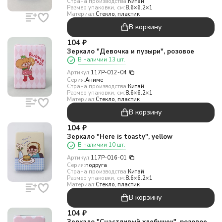
Страна производства:
Китай
Размер упаковки, см:
8.6×6.2×1
Материал:
Стекло, пластик
В корзину
104
₽
Зеркало "Девочка и пузыри", розовое
В наличии 13 шт.
Артикул:
117P-012-04
Серия:
Аниме
Страна производства:
Китай
Размер упаковки, см:
8.6×6.2×1
Материал:
Стекло, пластик
В корзину
104
₽
Зеркало "Here is toasty", yellow
В наличии 10 шт.
Артикул:
117P-016-01
Серия:
подруга
Страна производства:
Китай
Размер упаковки, см:
8.6×6.2×1
Материал:
Стекло, пластик
В корзину
104
₽