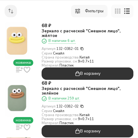
Фильтры
68
₽
Зеркало с расческой "Смешное лицо",
жёлтое
В наличии 6 шт.
Артикул:
132-0382-01
Серия:
Смайл
Страна производства:
Китай
Размер упаковки, см:
9×0.7×11
новинка
Материал:
Пластик
В корзину
68
₽
Зеркало с расческой "Смешное лицо",
зелёное
В наличии 259 шт.
Артикул:
132-0382-02
Серия:
Смайл
Страна производства:
Китай
Размер упаковки, см:
9×0.7×11
новинка
Материал:
Пластик
В корзину