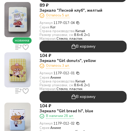
89
₽
Зеркало "Лесной клуб", желтый
Осталось 5 шт.
Артикул:
117P-017-04
Серия:
Кот
Страна производства:
Китай
Размер упаковки, см:
8.6×6.2×1
Материал:
Стекло, пластик
новинка
В корзину
104
₽
Зеркало "Girl donuts", yellow
Осталось 3 шт.
Артикул:
117P-012-01
Серия:
Аниме
Страна производства:
Китай
Размер упаковки, см:
8.6×6.2×1
Материал:
Стекло, пластик
В корзину
104
₽
Зеркало "Girl bread hi", blue
В наличии 28 шт.
Артикул:
117P-012-02
Серия:
Аниме