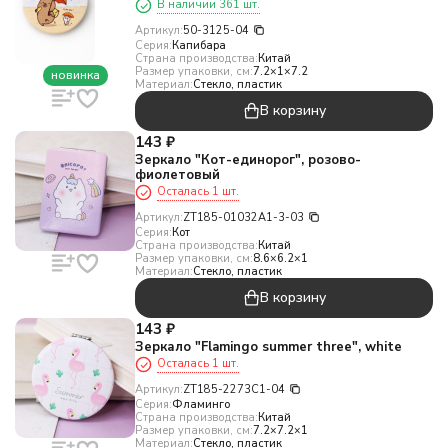
В наличии 361 шт.
Артикул:
50-3125-04
Серия:
Капибара
Страна производства:
Китай
Размер упаковки, см:
7.2×1×7.2
новинка
Материал:
Стекло, пластик
В корзину
143
₽
Зеркало "Кот-единорог", розово-
фиолетовый
Осталась 1 шт.
Артикул:
ZT185-01032A1-3-03
Серия:
Кот
Страна производства:
Китай
Размер упаковки, см:
8.6×6.2×1
Материал:
Стекло, пластик
В корзину
143
₽
Зеркало "Flamingo summer three", white
Осталась 1 шт.
Артикул:
ZT185-2273C1-04
Серия:
Фламинго
Страна производства:
Китай
Размер упаковки, см:
7.2×7.2×1
Материал:
Стекло, пластик