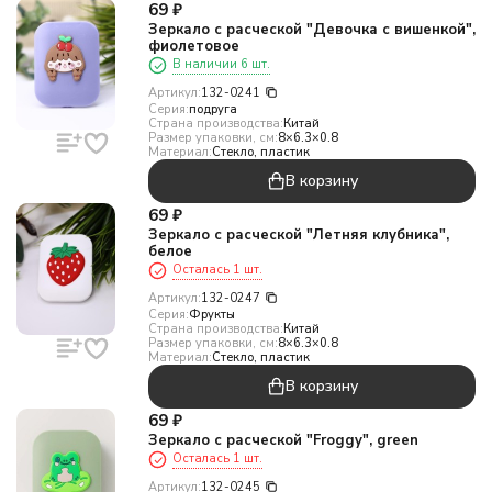
69
₽
Зеркало с расческой "Девочка с вишенкой",
фиолетовое
В наличии 6 шт.
Артикул:
132-0241
Серия:
подруга
Страна производства:
Китай
Размер упаковки, см:
8×6.3×0.8
Материал:
Стекло, пластик
В корзину
69
₽
Зеркало с расческой "Летняя клубника",
белое
Осталась 1 шт.
Артикул:
132-0247
Серия:
Фрукты
Страна производства:
Китай
Размер упаковки, см:
8×6.3×0.8
Материал:
Стекло, пластик
В корзину
69
₽
Зеркало с расческой "Froggy", green
Осталась 1 шт.
Артикул:
132-0245