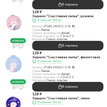
В корзину
128
₽
Зеркало "Счастливая лапка", розовое
В наличии 360 шт.
Артикул:
ZT185-2425C1-3-01
Серия:
Лапка
Страна производства:
Китай
Размер упаковки, см:
7.2×1×7.2
Материал:
Стекло, пластик
новинка
В корзину
128
₽
Зеркало "Счастливая лапка", фиолетовое
В наличии 360 шт.
Артикул:
ZT185-2425C1-3-02
Серия:
Лапка
Страна производства:
Китай
Размер упаковки, см:
7.2×1×7.2
Материал:
Стекло, пластик
новинка
В корзину
128
₽
Зеркало "Счастливая лапка", синее
В наличии 360 шт.