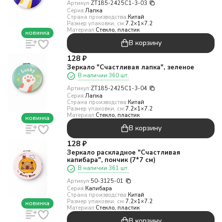
Артикул:
ZT185-2425C1-3-03
Серия:
Лапка
Страна производства:
Китай
Размер упаковки, см:
7.2×1×7.2
Материал:
Стекло, пластик
новинка
В корзину
128
₽
Зеркало "Счастливая лапка", зеленое
В наличии 360 шт.
Артикул:
ZT185-2425C1-3-04
Серия:
Лапка
Страна производства:
Китай
Размер упаковки, см:
7.2×1×7.2
Материал:
Стекло, пластик
новинка
В корзину
128
₽
Зеркало раскладное "Счастливая
капибара", пончик (7*7 см)
В наличии 361 шт.
Артикул:
50-3125-01
Серия:
Капибара
Страна производства:
Китай
Размер упаковки, см:
7.2×1×7.2
новинка
Материал:
Стекло, пластик
В корзину