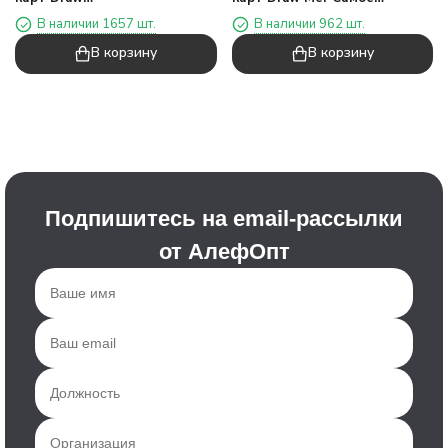
Me!"Прекрасный",20
лучшее",20
В наличии 1657 шт.
В наличии 962 шт.
страниц(13*12,5см)
страниц(13*12,5см)
В корзину
В корзину
Подпишитесь на email-рассылки
от АлефОпт