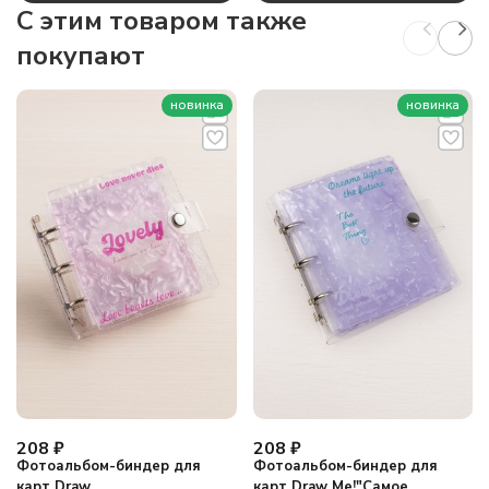
C этим товаром также
покупают
новинка
новинка
208
₽
208
₽
Фотоальбом-биндер для
Фотоальбом-биндер для
карт Draw
карт Draw Me!"Самое