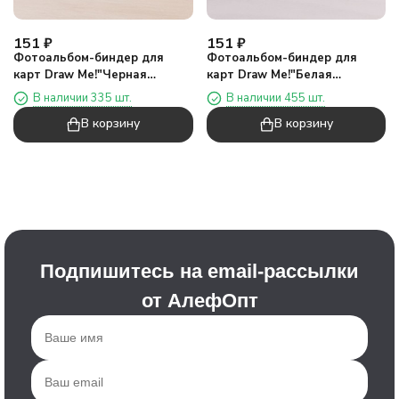
151
₽
151
₽
Фотоальбом-биндер для
Фотоальбом-биндер для
карт Draw Me!"Черная
карт Draw Me!"Белая
бабочка",20
бабочка",20
В наличии 335 шт.
В наличии 455 шт.
страниц(19,5*23,5см)
страниц(19,5*23,5см)
В корзину
В корзину
Подпишитесь на email-рассылки
от АлефОпт