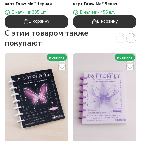
карт Draw Me!"Черная
карт Draw Me!"Белая
бабочка",20
бабочка",20
В наличии 335 шт.
В наличии 455 шт.
страниц(19,5*23,5см)
страниц(19,5*23,5см)
В корзину
В корзину
C этим товаром также
покупают
новинка
новинка