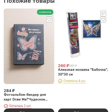
Похожие товары
новинка
260
₽
365
₽
Алмазная мозаика "Бабочка",
30*30 см
Осталось 4 шт.
284
₽
Фотоальбом-биндер для
карт Draw Me!"Чудесное
время",20
Осталась 1 шт.
страниц(19,5*23,5см)