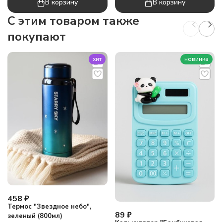
В корзину
В корзину
C этим товаром также
покупают
хит
новинка
458
₽
Термос "Звездное небо",
89
₽
зеленый (800мл)