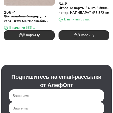
54
₽
Игровые карты 54 шт. "Мини-
168
₽
покер. КАПИБАРА" 4*5,5*2 см
Фотоальбом-биндер для
В наличии 59 шт.
карт Draw Me!"Волшебный
кот",16 страниц(9*11см)
В наличии 586 шт.
В корзину
В корзину
Подпишитесь на email-рассылки
от АлефОпт