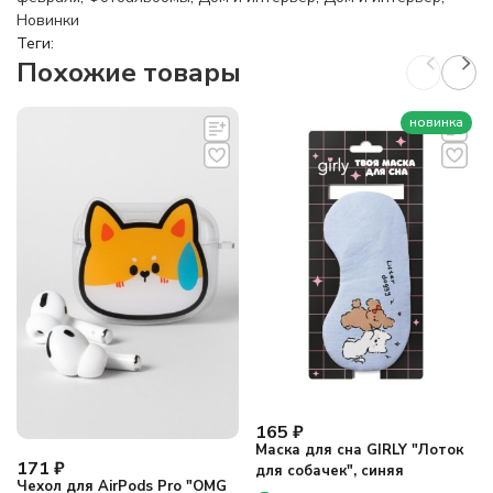
Новинки
Теги:
Похожие товары
новинка
165
₽
Маска для сна GIRLY "Лоток
171
₽
для собачек", синяя
Чехол для AirPods Pro "OMG