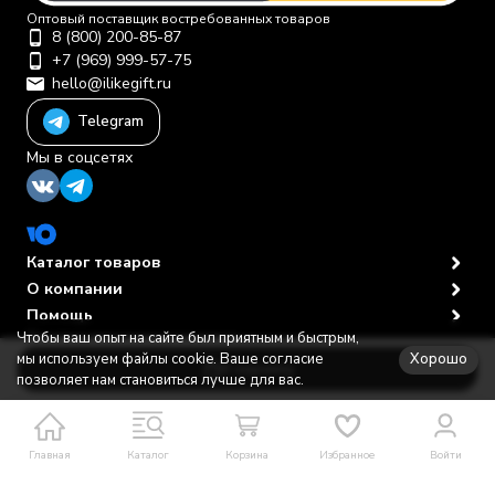
Оптовый поставщик востребованных товаров
8 (800) 200-85-87
+7 (969) 999-57-75
hello@ilikegift.ru
Telegram
Мы в соцсетях
Каталог товаров
О компании
Помощь
Чтобы ваш опыт на сайте был приятным и быстрым,
Политика персональных данных
© 2012-2026 ООО "Первая торговая компания"
Хорошо
мы используем файлы cookie. Ваше согласие
В корзину
позволяет нам становиться лучше для вас.
Главная
Каталог
Корзина
Избранное
Войти