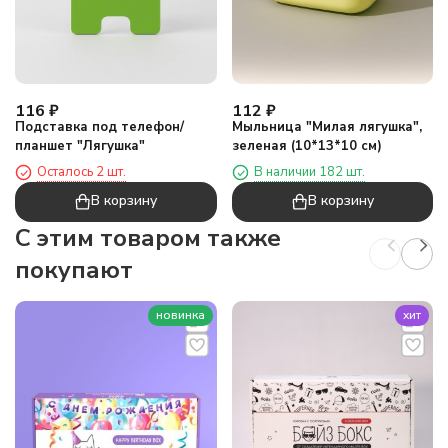
116
₽
112
₽
Подставка под телефон/
Мыльница "Милая лягушка",
планшет "Лягушка"
зеленая (10*13*10 см)
Осталось 2 шт.
В наличии 182 шт.
В корзину
В корзину
C этим товаром также
покупают
новинка
хит