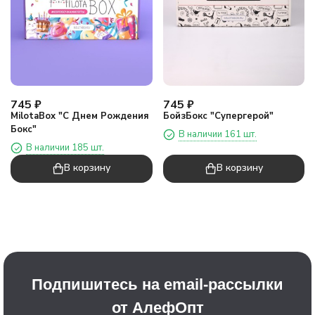
745
₽
745
₽
MilotaBox "С Днем Рождения
БойзБокс "Супергерой"
Бокс"
В наличии 161 шт.
В наличии 185 шт.
В корзину
В корзину
Подпишитесь на email-рассылки
от АлефОпт