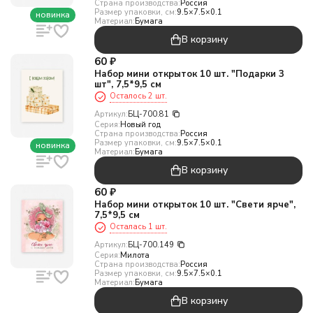
Страна производства:
Россия
Размер упаковки, см:
9.5×7.5×0.1
новинка
Материал:
Бумага
В корзину
60
₽
Набор мини открыток 10 шт. "Подарки 3
шт", 7,5*9,5 см
Осталось 2 шт.
Артикул:
БЦ-700.81
Серия:
Новый год
Страна производства:
Россия
Размер упаковки, см:
9.5×7.5×0.1
новинка
Материал:
Бумага
В корзину
60
₽
Набор мини открыток 10 шт. "Свети ярче",
7,5*9,5 см
Осталась 1 шт.
Артикул:
БЦ-700.149
Серия:
Милота
Страна производства:
Россия
Размер упаковки, см:
9.5×7.5×0.1
Материал:
Бумага
В корзину