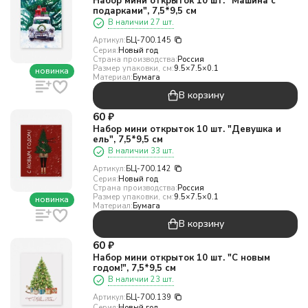
Набор мини открыток 10 шт. "Машина с
подарками", 7,5*9,5 см
В наличии 27 шт.
Артикул:
БЦ-700.145
Серия:
Новый год
Страна производства:
Россия
Размер упаковки, см:
9.5×7.5×0.1
новинка
Материал:
Бумага
В корзину
60
₽
Набор мини открыток 10 шт. "Девушка и
ель", 7,5*9,5 см
В наличии 33 шт.
Артикул:
БЦ-700.142
Серия:
Новый год
Страна производства:
Россия
Размер упаковки, см:
9.5×7.5×0.1
новинка
Материал:
Бумага
В корзину
60
₽
Набор мини открыток 10 шт. "С новым
годом!", 7,5*9,5 см
В наличии 23 шт.
Артикул:
БЦ-700.139
Серия:
Новый год