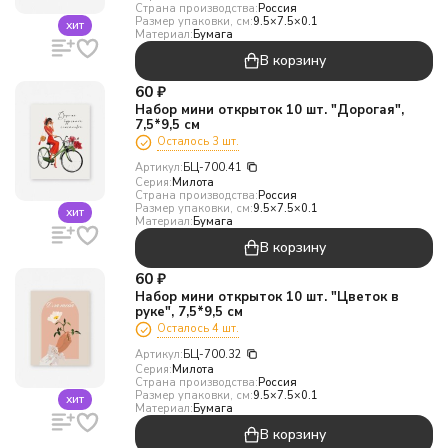
Страна производства:
Россия
Размер упаковки, см:
9.5×7.5×0.1
хит
Материал:
Бумага
В корзину
60
₽
Набор мини открыток 10 шт. "Дорогая",
7,5*9,5 см
Осталось 3 шт.
Артикул:
БЦ-700.41
Серия:
Милота
Страна производства:
Россия
Размер упаковки, см:
9.5×7.5×0.1
хит
Материал:
Бумага
В корзину
60
₽
Набор мини открыток 10 шт. "Цветок в
руке", 7,5*9,5 см
Осталось 4 шт.
Артикул:
БЦ-700.32
Серия:
Милота
Страна производства:
Россия
Размер упаковки, см:
9.5×7.5×0.1
хит
Материал:
Бумага
В корзину