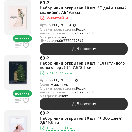
60
₽
Набор мини открыток 10 шт. "С днём вашей
свадьбы", 7,5*9,5 см
Осталось 2 шт.
Артикул:
БЦ-700.14
Страна производства:
Россия
Размер упаковки, см:
9.5×7.5×0.1
Материал:
Бумага
новинка
Штрихкод:
4603335872647
В корзину
60
₽
Набор мини открыток 10 шт. "Счастливого
нового года!-1", 7,5*9,5 см
В наличии 33 шт.
Артикул:
БЦ-700.135
Серия:
Новый год
Страна производства:
Россия
Размер упаковки, см:
9.5×7.5×0.1
новинка
Материал:
Бумага
В корзину
60
₽
Набор мини открыток 10 шт. "+ 365 дней",
7,5*9,5 см
В наличии 23 шт.