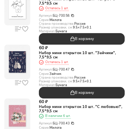
7,5*9,5 см
Осталась 1 шт.
Артикул:
БЦ-700.58
Серия:
Милота
Страна производства:
Россия
Размер упаковки, см:
9.5×7.5×0.1
Материал:
Бумага
В корзину
60
₽
Набор мини открыток 10 шт. "Зайчики",
7,5*9,5 см
Осталась 1 шт.
Артикул:
БЦ-700.47
Серия:
Зайчик
Страна производства:
Россия
Размер упаковки, см:
9.5×7.5×0.1
Материал:
Бумага
В корзину
60
₽
Набор мини открыток 10 шт. "С любовью!",
7,5*9,5 см
В наличии 6 шт.
Артикул:
БЦ-700.43
Серия:
Милота