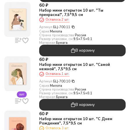
60
₽
Набор мини открыток 10 шт. "Ты
прекрасна!", 7,5*9,5 см
Осталось 2 шт.
Артикул:
БЦ-700.11
Серия:
Милота
Страна производства:
Россия
Размер упаковки, см:
9.5×7.5×0.1
Материал:
Бумага
В корзину
60
₽
Набор мини открыток 10 шт. "Самой
нежной", 7,5*9,5 см
Осталась 1 шт.
Артикул:
БЦ-700.10
Серия:
Милота
Страна производства:
Россия
Размер упаковки, см:
9.5×7.5×0.1
хит
Материал:
Бумага
В корзину
60
₽
Набор мини открыток 10 шт. "С Днем
Рождения", 7,5*9,5 см
Осталось 3 шт.