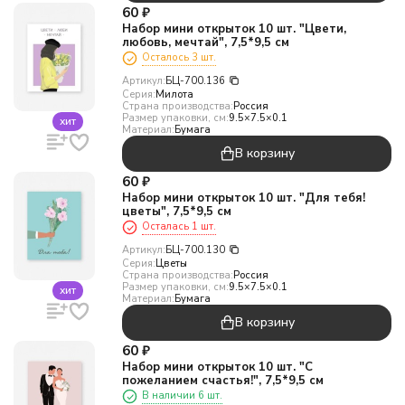
60
₽
Набор мини открыток 10 шт. "Цвети,
любовь, мечтай", 7,5*9,5 см
Осталось 3 шт.
Артикул:
БЦ-700.136
Серия:
Милота
Страна производства:
Россия
Размер упаковки, см:
9.5×7.5×0.1
хит
Материал:
Бумага
В корзину
60
₽
Набор мини открыток 10 шт. "Для тебя!
цветы", 7,5*9,5 см
Осталась 1 шт.
Артикул:
БЦ-700.130
Серия:
Цветы
Страна производства:
Россия
Размер упаковки, см:
9.5×7.5×0.1
хит
Материал:
Бумага
В корзину
60
₽
Набор мини открыток 10 шт. "С
пожеланием счастья!", 7,5*9,5 см
В наличии 6 шт.