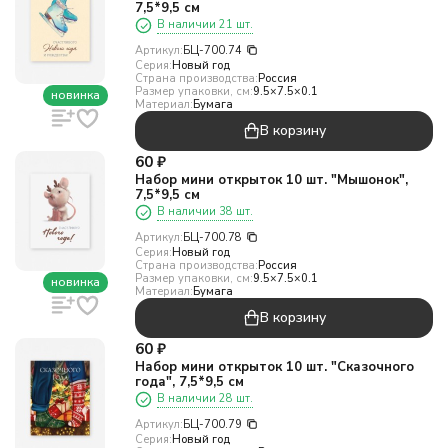
7,5*9,5 см
В наличии 21 шт.
Артикул:
БЦ-700.74
Серия:
Новый год
Страна производства:
Россия
Размер упаковки, см:
9.5×7.5×0.1
новинка
Материал:
Бумага
В корзину
60
₽
Набор мини открыток 10 шт. "Мышонок",
7,5*9,5 см
В наличии 38 шт.
Артикул:
БЦ-700.78
Серия:
Новый год
Страна производства:
Россия
Размер упаковки, см:
9.5×7.5×0.1
новинка
Материал:
Бумага
В корзину
60
₽
Набор мини открыток 10 шт. "Сказочного
года", 7,5*9,5 см
В наличии 28 шт.
Артикул:
БЦ-700.79
Серия:
Новый год