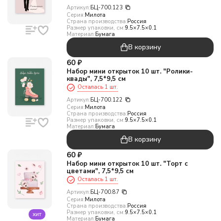
Артикул:
БЦ-700.123
Серия:
Милота
Страна производства:
Россия
Размер упаковки, см:
9.5×7.5×0.1
Материал:
Бумага
В корзину
60
₽
Набор мини открыток 10 шт. "Ролики-
квады", 7,5*9,5 см
Осталась 1 шт.
Артикул:
БЦ-700.122
Серия:
Милота
Страна производства:
Россия
Размер упаковки, см:
9.5×7.5×0.1
Материал:
Бумага
В корзину
60
₽
Набор мини открыток 10 шт. "Торт с
цветами", 7,5*9,5 см
Осталась 1 шт.
Артикул:
БЦ-700.87
Серия:
Милота
Страна производства:
Россия
Размер упаковки, см:
9.5×7.5×0.1
хит
Материал:
Бумага