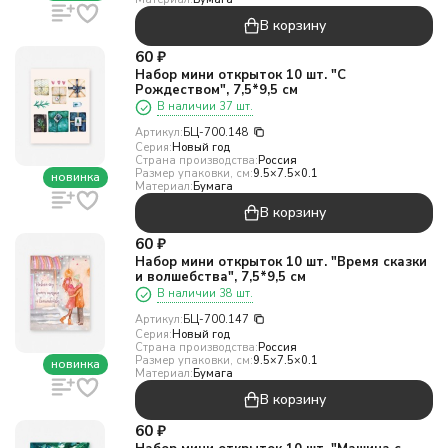
В корзину
60
₽
Набор мини открыток 10 шт. "С
Рождеством", 7,5*9,5 см
В наличии 37 шт.
Артикул:
БЦ-700.148
Серия:
Новый год
Страна производства:
Россия
Размер упаковки, см:
9.5×7.5×0.1
новинка
Материал:
Бумага
В корзину
60
₽
Набор мини открыток 10 шт. "Время сказки
и волшебства", 7,5*9,5 см
В наличии 38 шт.
Артикул:
БЦ-700.147
Серия:
Новый год
Страна производства:
Россия
Размер упаковки, см:
9.5×7.5×0.1
новинка
Материал:
Бумага
В корзину
60
₽