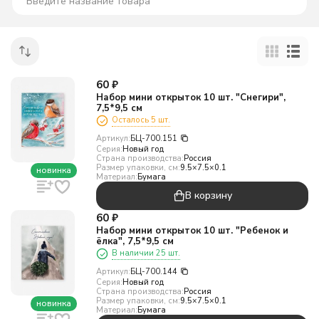
60
₽
Набор мини открыток 10 шт. "Снегири",
7,5*9,5 см
Осталось 5 шт.
Артикул:
БЦ-700.151
Серия:
Новый год
Страна производства:
Россия
Размер упаковки, см:
9.5×7.5×0.1
новинка
Материал:
Бумага
В корзину
60
₽
Набор мини открыток 10 шт. "Ребенок и
ёлка", 7,5*9,5 см
В наличии 25 шт.
Артикул:
БЦ-700.144
Серия:
Новый год
Страна производства:
Россия
Размер упаковки, см:
9.5×7.5×0.1
новинка
Материал:
Бумага