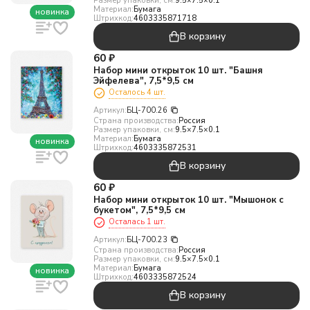
Размер упаковки, см:
9.5×7.5×0.1
Материал:
Бумага
новинка
Штрихкод:
4603335871718
В корзину
60
₽
Набор мини открыток 10 шт. "Башня
Эйфелева", 7,5*9,5 см
Осталось 4 шт.
Артикул:
БЦ-700.26
Страна производства:
Россия
Размер упаковки, см:
9.5×7.5×0.1
Материал:
Бумага
новинка
Штрихкод:
4603335872531
В корзину
60
₽
Набор мини открыток 10 шт. "Мышонок с
букетом", 7,5*9,5 см
Осталась 1 шт.
Артикул:
БЦ-700.23
Страна производства:
Россия
Размер упаковки, см:
9.5×7.5×0.1
Материал:
Бумага
новинка
Штрихкод:
4603335872524
В корзину