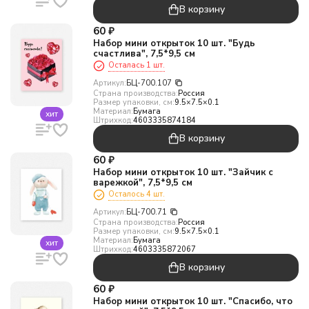
В корзину
60
₽
Набор мини открыток 10 шт. "Будь
счастлива", 7,5*9,5 см
Осталась 1 шт.
Артикул:
БЦ-700.107
Страна производства:
Россия
Размер упаковки, см:
9.5×7.5×0.1
Материал:
Бумага
хит
Штрихкод:
4603335874184
В корзину
60
₽
Набор мини открыток 10 шт. "Зайчик с
варежкой", 7,5*9,5 см
Осталось 4 шт.
Артикул:
БЦ-700.71
Страна производства:
Россия
Размер упаковки, см:
9.5×7.5×0.1
Материал:
Бумага
хит
Штрихкод:
4603335872067
В корзину
60
₽
Набор мини открыток 10 шт. "Спасибо, что