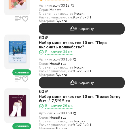
Артикул:
БЦ-700.12
Серия:
Милота
Страна производства:
Россия
Размер упаковки, см:
9.5×7.5×0.1
Материал:
Бумага
В корзину
60
₽
Набор мини открыток 10 шт. "Пора
включить волшебство"
В наличии 34 шт.
Артикул:
БЦ-700.156
Серия:
Новый год
Страна производства:
Россия
Размер упаковки, см:
9.5×7.5×0.1
новинка
Материал:
Бумага
В корзину
60
₽
Набор мини открыток 10 шт. "Волшебству
быть" 7,5*9,5 см
В наличии 26 шт.
Артикул:
БЦ-700.150
Серия:
Новый год
Страна производства:
Россия
Размер упаковки, см:
9.5×7.5×0.1
новинка
Материал:
Бумага