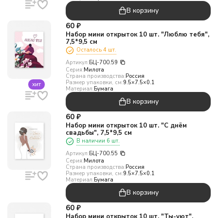
В корзину
60
₽
Набор мини открыток 10 шт. "Люблю тебя",
7,5*9,5 см
Осталось 4 шт.
Артикул:
БЦ-700.59
Серия:
Милота
Страна производства:
Россия
Размер упаковки, см:
9.5×7.5×0.1
хит
Материал:
Бумага
В корзину
60
₽
Набор мини открыток 10 шт. "С днём
свадьбы", 7,5*9,5 см
В наличии 6 шт.
Артикул:
БЦ-700.55
Серия:
Милота
Страна производства:
Россия
Размер упаковки, см:
9.5×7.5×0.1
Материал:
Бумага
В корзину
60
₽
Набор мини открыток 10 шт. "Ты-уют",