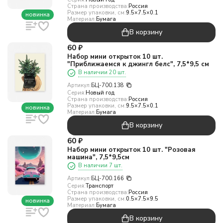
Страна производства:
Россия
Размер упаковки, см:
9.5×7.5×0.1
новинка
Материал:
Бумага
В корзину
60
₽
Набор мини открыток 10 шт.
"Приближаемся к джингл белс", 7,5*9,5 см
В наличии 20 шт.
Артикул:
БЦ-700.138
Серия:
Новый год
Страна производства:
Россия
Размер упаковки, см:
9.5×7.5×0.1
новинка
Материал:
Бумага
В корзину
60
₽
Набор мини открыток 10 шт. "Розовая
машина", 7,5*9,5см
В наличии 7 шт.
Артикул:
БЦ-700.166
Серия:
Транспорт
Страна производства:
Россия
Размер упаковки, см:
0.5×7.5×9.5
новинка
Материал:
Бумага
В корзину