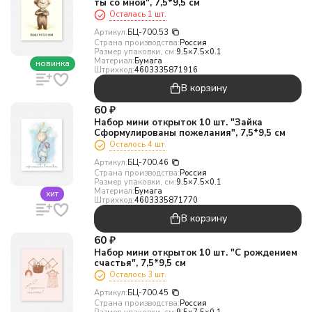
ты со мной", 7,5*9,5 см
Осталась 1 шт.
Артикул:
БЦ-700.53
Страна производства:
Россия
Размер упаковки, см:
9.5×7.5×0.1
Материал:
Бумага
новинка
Штрихкод:
4603335871916
В корзину
60
₽
Набор мини открыток 10 шт. "Зайка
Сформулированы пожелания", 7,5*9,5 см
Осталось 4 шт.
Артикул:
БЦ-700.46
Страна производства:
Россия
Размер упаковки, см:
9.5×7.5×0.1
Материал:
Бумага
хит
Штрихкод:
4603335871770
В корзину
60
₽
Набор мини открыток 10 шт. "С рождением
счастья", 7,5*9,5 см
Осталось 3 шт.
Артикул:
БЦ-700.45
Страна производства:
Россия