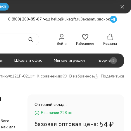
ься
8 (800) 200-85-87
hello@ilikegift.ru
Заказать звонок
Войти
Избранное
Корзина
ты
Школа и офис
Мягкие игрушки
Творчество
тикул:
121P-021
К сравнению
В избранное
Поделиться
и
Оптовый склад :
В наличии 228 шт.
юбого
54
₽
базовая оптовая цена:
 как для