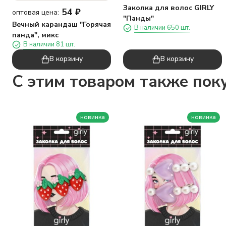
Заколка для волос GIRLY
54
₽
оптовая цена:
"Панды"
Вечный карандаш "Горячая
В наличии 650 шт.
панда", микс
В наличии 81 шт.
В корзину
В корзину
C этим товаром также пок
новинка
новинка