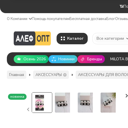
📶По
О Компании
Помощь покупателям
Бесплатная доставка
Блог
Отзыв
Каталог
Все категории
Осень 2026
Новинки
Бренды
MiLOTA 
Главная
АКСЕССУАРЫ
АКСЕССУАРЫ ДЛЯ ВОЛО
новинка