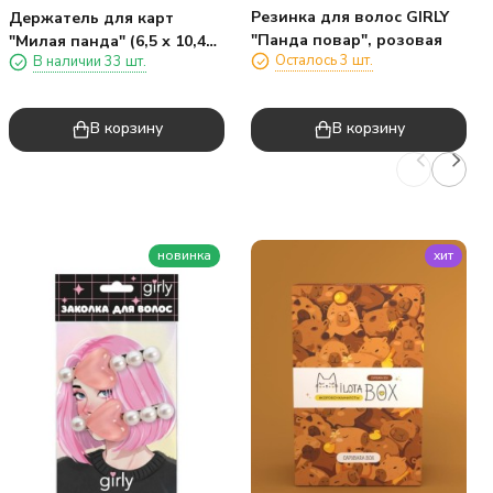
Резинка для волос GIRLY
Держатель для карт
"Панда повар", розовая
"Милая панда" (6,5 х 10,4
Осталось 3 шт.
В наличии 33 шт.
см)
В корзину
В корзину
новинка
хит