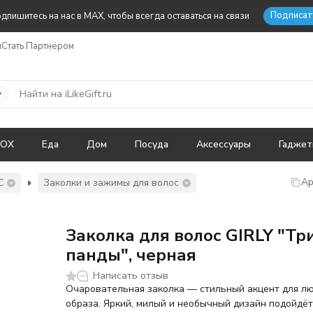
Подписат
дпишитесь на нас в MAX, чтобы всегда оставаться на связи
ы
Стать Партнёром
BOX
Еда
Дом
Посуда
Аксессуары
Гадже
Ар
С
Заколки и зажимы для волос
Заколка для волос GIRLY "Тр
панды", черная
Написать отзыв
Очаровательная заколка — стильный акцент для л
образа. Яркий, милый и необычный дизайн подойдёт