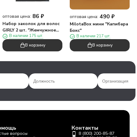
86
₽
490
₽
оптовая цена:
оптовая цена:
Набор заколок для волос
MilotaBox мини "Капибара
GIRLY 2 шт. "Жемчужное
Бокс"
В наличии 175 шт.
В наличии 217 шт.
сердце", розовый
В корзину
В корзину
омощь
Контакты
стые вопросы
8 (800) 200-85-87