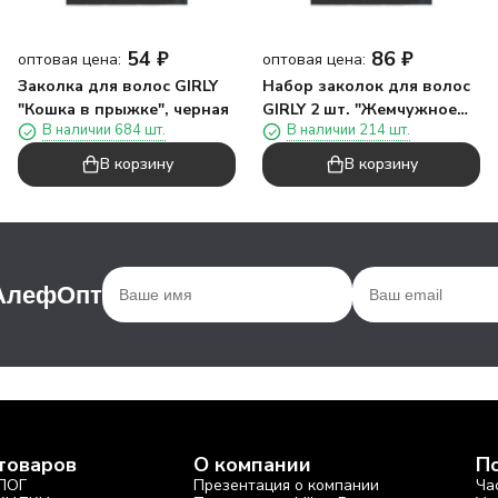
54
₽
86
₽
оптовая цена:
оптовая цена:
Заколка для волос GIRLY
Набор заколок для волос
"Кошка в прыжке", черная
GIRLY 2 шт. "Жемчужное
В наличии 684 шт.
В наличии 214 шт.
сердце", белый
В корзину
В корзину
 АлефОпт
товаров
О компании
П
ЛОГ
Презентация о компании
Ча