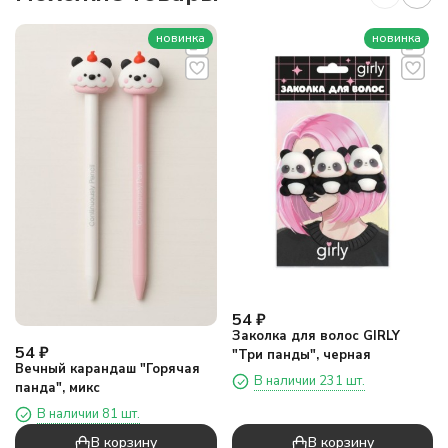
новинка
новинка
54
₽
Заколка для волос GIRLY
54
₽
"Три панды", черная
Вечный карандаш "Горячая
В наличии 231 шт.
панда", микс
В наличии 81 шт.
В корзину
В корзину