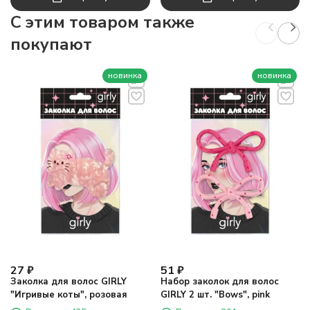
C этим товаром также
покупают
новинка
новинка
27
₽
51
₽
Заколка для волос GIRLY
Набор заколок для волос
"Игривые коты", розовая
GIRLY 2 шт. "Bows", pink