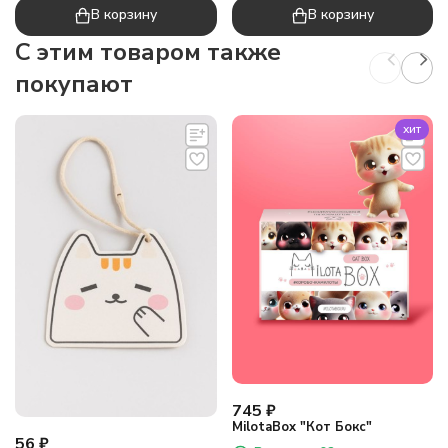
В корзину
В корзину
C этим товаром также
покупают
хит
745
₽
MilotaBox "Кот Бокс"
56
₽