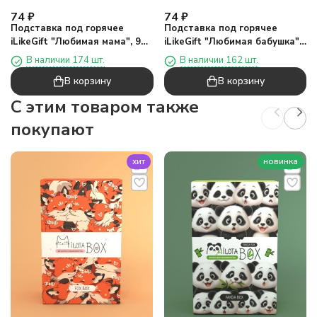
74
₽
74
₽
Подставка под горячее
Подставка под горячее
iLikeGift "Любимая мама", 9
iLikeGift "Любимая бабушка",
см
9 см
В наличии 174 шт.
В наличии 162 шт.
В корзину
В корзину
C этим товаром также
покупают
хит
новинка