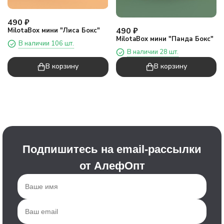
490
₽
490
₽
MilotaBox мини "Лиса Бокс"
MilotaBox мини "Панда Бокс"
В наличии 106 шт.
В наличии 28 шт.
В корзину
В корзину
Подпишитесь на email-рассылки
от АлефОпт