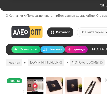
📶По
О Компании
Помощь покупателям
Бесплатная доставка
Блог
Отзыв
Каталог
Все категории
Осень 2026
Новинки
Бренды
MiLOTA 
Главная
ДОМ и ИНТЕРЬЕР
ФОТОАЛЬБОМЫ
новинка