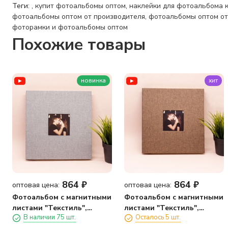
Теги:
,
купит фотоальбомы оптом
,
наклейки для фотоальбома 
фотоальбомы оптом от производителя
,
фотоальбомы оптом от
фоторамки и фотоальбомы оптом
Похожие товары
новинка
хит
864
₽
864
₽
оптовая цена:
оптовая цена:
Фотоальбом с магнитными
Фотоальбом с магнитными
листами "Текстиль",
листами "Текстиль",
В наличии 75 шт.
Осталось 5 шт.
светло-серый
коричневый