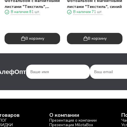
Фотоальбом с магнитными
Фотоальбом с магнитными
листами "Текстиль",
листами "Текстиль", синий
В наличии 81 шт.
В наличии 71 шт.
красный (28 х 27 см)
В корзину
В корзину
 АлефОпт
товаров
О компании
П
ЛОГ
Презентация о компании
Ча
СКИДКИ
Презентация MilotaBox
Ус