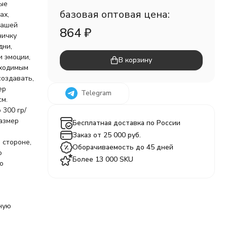
бые
базовая оптовая цена:
ах,
вашей
864
₽
ничку
дни,
и эмоции,
В корзину
бходимым
создавать,
ер
Telegram
см.
 300 гр/
Размер
Бесплатная доставка по России
Заказ от 25 000 руб.
 стороне,
Оборачиваемость до 45 дней
ю
Более 13 000 SKU
о
о
ную