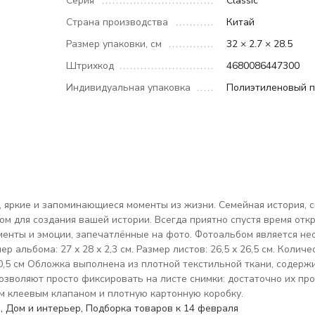
Серия
Classic
Страна производства
Китай
Размер упаковки, см
32 × 2.7 × 28.5
Штрихкод
4680086447300
Индивидуальная упаковка
Полиэтиленовый п
е, яркие и запоминающиеся моменты из жизни. Семейная история,
дом для создания вашей истории. Всегда приятно спустя время отк
оменты и эмоции, запечатлённые на фото. Фотоальбом является н
альбома: 27 х 28 х 2,3 см. Размер листов: 26,5 х 26,5 см. Количе
х10,5 см Обложка выполнена из плотной текстильной ткани, содер
зволяют просто фиксировать на листе снимки: достаточно их про
м клеевым клапаном и плотную картонную коробку.
ы
,
Дом и интерьер
,
Подборка товаров к 14 февраля