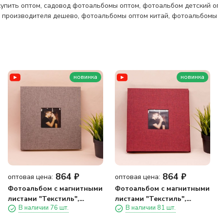
купить оптом
,
садовод фотоальбомы оптом
,
фотоальбом детский о
 производителя дешево
,
фотоальбомы оптом китай
,
фотоальбомы 
новинка
новинка
864
₽
864
₽
оптовая цена:
оптовая цена:
Фотоальбом с магнитными
Фотоальбом с магнитными
листами "Текстиль",
листами "Текстиль",
В наличии 76 шт.
В наличии 81 шт.
темно-серый
красный (28 х 27 см)