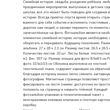
Семейная история, свадьба, рождение ребёнка, лю
праздничные мероприятия, выпускные в детских сад
школах, всё это может быть поводом для создания 
истории. Всегда приятно спустя время открыть стра
важного для себя события и вспомнить счастливые 
дорогих нам людей, и заново пережить те моменты 
запечатлённые на фото. Фотоальбом является нео
элементом семейной истории, которую необходимо 
оберегать и передавать будущему поколению. Разм
альбома: 27 х 28 х 2,3 см. Размер листов: 26,5 х 26,5 
Количество листов: 20 шт. Листы белые, плотностью
м2. Вес: 937 гр. Размер окошка для фото 8,5х8,5 см 
фото 10,5х10,5 см Обложка выполнена из плотной
текстильной ткани, содержит кармашек на обратной
благодаря которому можно легко сменить заглавну
фотографию. Магнитные страницы позволяют прост
фиксировать на листе снимки: достаточно их прост
положить на страницу и накрыть плёнкой. Каждый
фотоальбом упакован в полиэтиленовый пакет с
многоразовым клеевым клапаном и плотную картон
коробку.