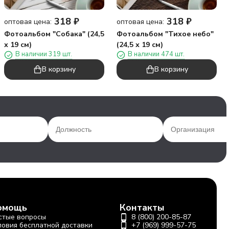
318
₽
318
₽
оптовая цена:
оптовая цена:
Фотоальбом "Собака" (24,5
Фотоальбом "Тихое небо"
х 19 см)
(24,5 х 19 см)
В наличии 319 шт.
В наличии 474 шт.
В корзину
В корзину
омощь
Контакты
стые вопросы
8 (800) 200-85-87
ловия бесплатной доставки
+7 (969) 999-57-75