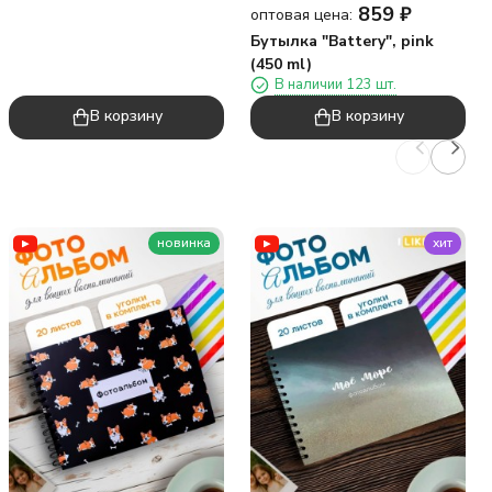
859
₽
оптовая цена:
Бутылка "Battery", pink
(450 ml)
В наличии 123 шт.
В корзину
В корзину
новинка
хит