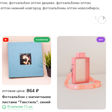
птом
,
фотоальбом оптом дешево
,
фотоальбомы оптом
,
оптом нижний новгород
,
фотоальбомы оптом новосибирск
,
новинка
хит
864
₽
оптовая цена:
Фотоальбом с магнитными
листами "Текстиль", синий
В наличии 71 шт.