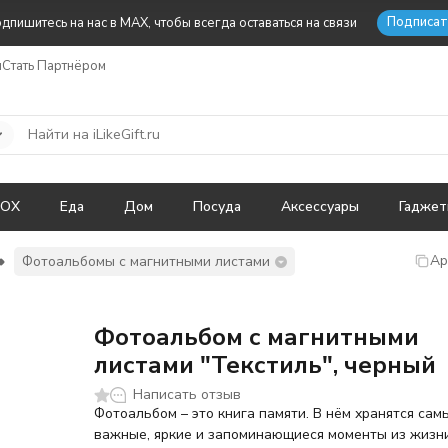
Подписат
дпишитесь на нас в MAX, чтобы всегда оставаться на связи
ы
Стать Партнёром
BOX
Еда
Дом
Посуда
Аксессуары
Гадже
Ар
Фотоальбомы с магнитными листами
Фотоальбом с магнитными
листами "Текстиль", черный
Написать отзыв
Фотоальбом – это книга памяти. В нём хранятся сам
важные, яркие и запоминающиеся моменты из жизни