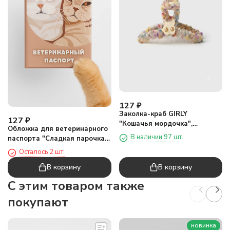
127
₽
Заколка-краб GIRLY
127
₽
"Кошачья мордочка",
Обложка для ветеринарного
бежевая
В наличии 97 шт.
паспорта "Сладкая парочка",
16х11,3 см, (плотность 280
Осталось 2 шт.
мкм)
В корзину
В корзину
C этим товаром также
покупают
новинка