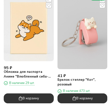
95
₽
Обложка для паспорта
41
₽
Аниме "Влюбленный сиба-
Брелок-степлер "Кот",
ину", плотность 560 мкм
В наличии 29 шт.
розовый
В наличии 473 шт.
В корзину
В корзину