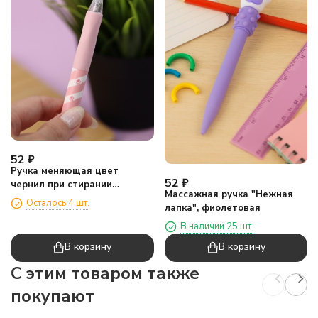
52
₽
Ручка меняющая цвет
52
₽
чернил при стирании
Массажная ручка "Нежная
"Веселые лапки", розовый
Осталось 4 шт.
лапка", фиолетовая
В наличии 25 шт.
В корзину
В корзину
C этим товаром также
покупают