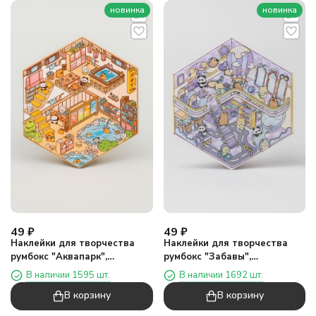
новинка
новинка
49
₽
49
₽
Наклейки для творчества
Наклейки для творчества
румбокс "Аквапарк",
румбокс "Забавы",
коричневый (16*20 см)
фиолетовые (16*20 см)
В наличии 1595 шт.
В наличии 1692 шт.
В корзину
В корзину