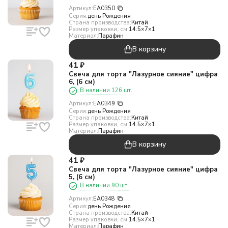
Артикул:
EA0350
Серия:
день Рождения
Страна производства:
Китай
Размер упаковки, см:
14.5×7×1
Материал:
Парафин
В корзину
41
₽
Свеча для торта "Лазурное сияние" цифра
6, (6 см)
В наличии 126 шт.
Артикул:
EA0349
Серия:
день Рождения
Страна производства:
Китай
Размер упаковки, см:
14.5×7×1
Материал:
Парафин
В корзину
41
₽
Свеча для торта "Лазурное сияние" цифра
5, (6 см)
В наличии 90 шт.
Артикул:
EA0348
Серия:
день Рождения
Страна производства:
Китай
Размер упаковки, см:
14.5×7×1
Материал:
Парафин