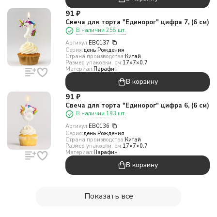
91
₽
Свеча для торта "Единорог" цифра 7, (6 см)
В наличии 258 шт.
Артикул:
EB0137
Серия:
день Рождения
Страна производства:
Китай
Размер упаковки, см:
17×7×0.7
Материал:
Парафин
В корзину
91
₽
Свеча для торта "Единорог" цифра 6, (6 см)
В наличии 193 шт.
Артикул:
EB0136
Серия:
день Рождения
Страна производства:
Китай
Размер упаковки, см:
17×7×0.7
Материал:
Парафин
В корзину
Показать все