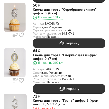
50
₽
Свеча для торта "Серебряное сияние"
цифра 6, (6 см)
В наличии 131 шт.
Артикул:
EA0028
Серия:
день Рождения
Страна производства:
Китай
Размер упаковки, см:
14.5×7×1
Материал:
Парафин
В корзину
64
₽
Свеча для торта "Сверкающая цифра"
цифра 0, (7 см)
В наличии 209 шт.
Артикул:
EA0461
Серия:
день Рождения
Страна производства:
Китай
Размер упаковки, см:
15×7.3×1
Материал:
Парафин
В корзину
72
₽
Свеча для торта "Грань" цифра 3 (хром
микс), 8,7х4,3х1,2 см
Осталась 1 шт.