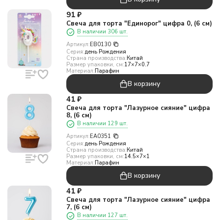
91
₽
Свеча для торта "Единорог" цифра 0, (6 см)
В наличии 306 шт.
Артикул:
EB0130
Серия:
день Рождения
Страна производства:
Китай
Размер упаковки, см:
17×7×0.7
Материал:
Парафин
В корзину
41
₽
Свеча для торта "Лазурное сияние" цифра
8, (6 см)
В наличии 129 шт.
Артикул:
EA0351
Серия:
день Рождения
Страна производства:
Китай
Размер упаковки, см:
14.5×7×1
Материал:
Парафин
В корзину
41
₽
Свеча для торта "Лазурное сияние" цифра
7, (6 см)
В наличии 127 шт.