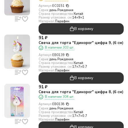
Артикул:
EC0151
Серия:
день Рождения
Страна производства:
Китай
Размер упаковки, см:
14×9×1
Материал:
Парафин
В корзину
91
₽
Свеча для торта "Единорог" цифра 9, (6 см)
В наличии 303 шт.
Артикул:
EB0139
Серия:
день Рождения
Страна производства:
Китай
Размер упаковки, см:
17×7×0.7
Материал:
Парафин
В корзину
91
₽
Свеча для торта "Единорог" цифра 8, (6 см)
В наличии 304 шт.
Артикул:
EB0138
Серия:
день Рождения
Страна производства:
Китай
Размер упаковки, см:
17×7×0.7
Материал:
Парафин
В корзину