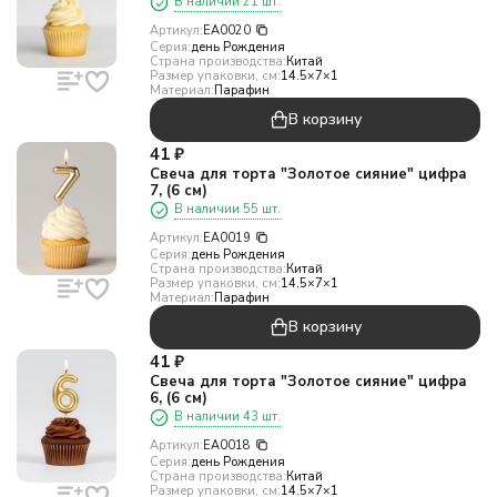
В наличии 21 шт.
Артикул:
EA0020
Серия:
день Рождения
Страна производства:
Китай
Размер упаковки, см:
14.5×7×1
Материал:
Парафин
В корзину
41
₽
Свеча для торта "Золотое сияние" цифра
7, (6 см)
В наличии 55 шт.
Артикул:
EA0019
Серия:
день Рождения
Страна производства:
Китай
Размер упаковки, см:
14.5×7×1
Материал:
Парафин
В корзину
41
₽
Свеча для торта "Золотое сияние" цифра
6, (6 см)
В наличии 43 шт.
Артикул:
EA0018
Серия:
день Рождения
Страна производства:
Китай
Размер упаковки, см:
14.5×7×1