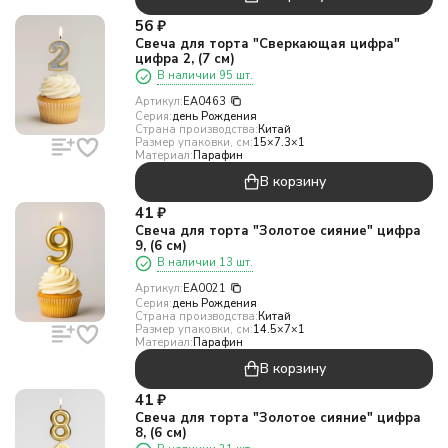
56
₽
Свеча для торта "Сверкающая цифра"
цифра 2, (7 см)
В наличии 95 шт.
Артикул:
EA0463
Серия:
день Рождения
Страна производства:
Китай
Размер упаковки, см:
15×7.3×1
Материал:
Парафин
В корзину
41
₽
Свеча для торта "Золотое сияние" цифра
9, (6 см)
В наличии 13 шт.
Артикул:
EA0021
Серия:
день Рождения
Страна производства:
Китай
Размер упаковки, см:
14.5×7×1
Материал:
Парафин
В корзину
41
₽
Свеча для торта "Золотое сияние" цифра
8, (6 см)