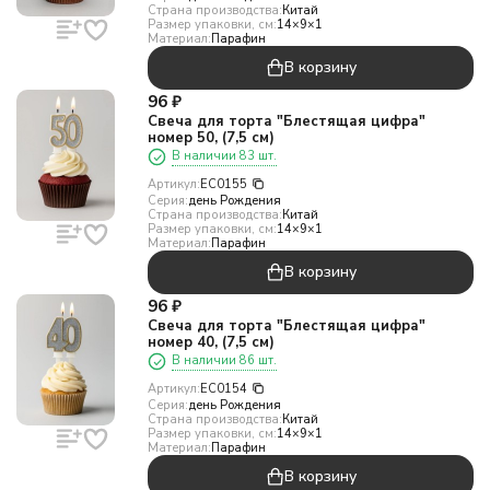
Страна производства:
Китай
Размер упаковки, см:
14×9×1
Материал:
Парафин
В корзину
96
₽
Свеча для торта "Блестящая цифра"
номер 50, (7,5 см)
В наличии 83 шт.
Артикул:
EC0155
Серия:
день Рождения
Страна производства:
Китай
Размер упаковки, см:
14×9×1
Материал:
Парафин
В корзину
96
₽
Свеча для торта "Блестящая цифра"
номер 40, (7,5 см)
В наличии 86 шт.
Артикул:
EC0154
Серия:
день Рождения
Страна производства:
Китай
Размер упаковки, см:
14×9×1
Материал:
Парафин
В корзину