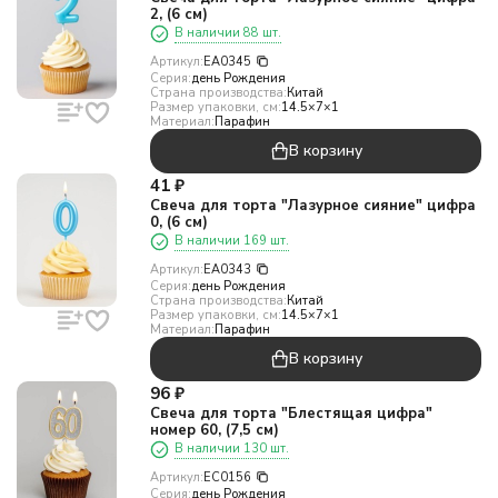
2, (6 см)
В наличии 88 шт.
Артикул:
EA0345
Серия:
день Рождения
Страна производства:
Китай
Размер упаковки, см:
14.5×7×1
Материал:
Парафин
В корзину
41
₽
Свеча для торта "Лазурное сияние" цифра
0, (6 см)
В наличии 169 шт.
Артикул:
EA0343
Серия:
день Рождения
Страна производства:
Китай
Размер упаковки, см:
14.5×7×1
Материал:
Парафин
В корзину
96
₽
Свеча для торта "Блестящая цифра"
номер 60, (7,5 см)
В наличии 130 шт.
Артикул:
EC0156
Серия:
день Рождения