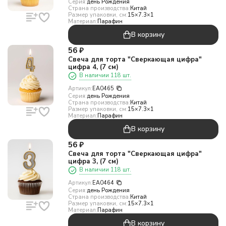
Серия:
день Рождения
Страна производства:
Китай
Размер упаковки, см:
15×7.3×1
Материал:
Парафин
В корзину
56
₽
Свеча для торта "Сверкающая цифра"
цифра 4, (7 см)
В наличии 118 шт.
Артикул:
EA0465
Серия:
день Рождения
Страна производства:
Китай
Размер упаковки, см:
15×7.3×1
Материал:
Парафин
В корзину
56
₽
Свеча для торта "Сверкающая цифра"
цифра 3, (7 см)
В наличии 118 шт.
Артикул:
EA0464
Серия:
день Рождения
Страна производства:
Китай
Размер упаковки, см:
15×7.3×1
Материал:
Парафин
В корзину