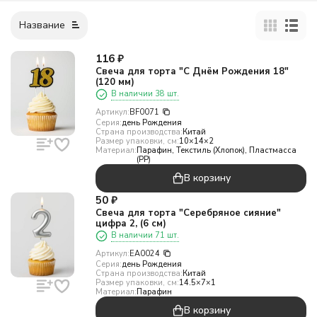
Название
116
₽
Свеча для торта "С Днём Рождения 18"
(120 мм)
В наличии 38 шт.
Артикул:
BF0071
Серия:
день Рождения
Страна производства:
Китай
Размер упаковки, см:
10×14×2
Материал:
Парафин, Текстиль (Хлопок), Пластмасса
(PP)
В корзину
50
₽
Свеча для торта "Серебряное сияние"
цифра 2, (6 см)
В наличии 71 шт.
Артикул:
EA0024
Серия:
день Рождения
Страна производства:
Китай
Размер упаковки, см:
14.5×7×1
Материал:
Парафин
В корзину