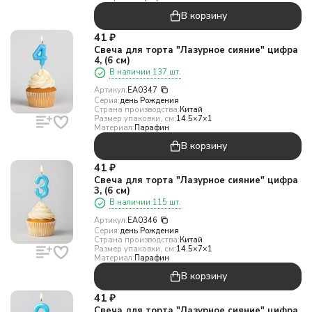
В корзину
41
₽
Свеча для торта "Лазурное сияние" цифра
4, (6 см)
В наличии 137 шт.
Артикул:
EA0347
Серия:
день Рождения
Страна производства:
Китай
Размер упаковки, см:
14.5×7×1
Материал:
Парафин
В корзину
41
₽
Свеча для торта "Лазурное сияние" цифра
3, (6 см)
В наличии 115 шт.
Артикул:
EA0346
Серия:
день Рождения
Страна производства:
Китай
Размер упаковки, см:
14.5×7×1
Материал:
Парафин
В корзину
41
₽
Свеча для торта "Лазурное сияние" цифра