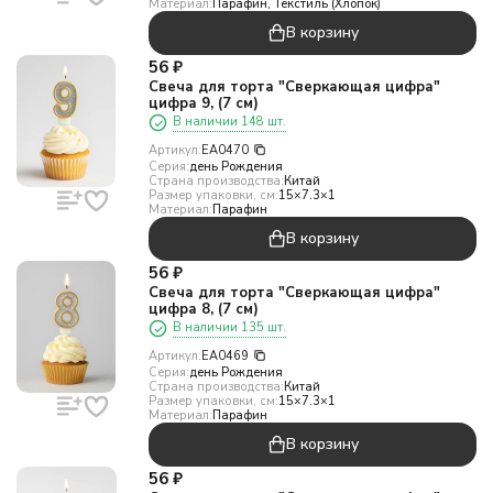
Материал:
Парафин, Текстиль (Хлопок)
В корзину
56
₽
Свеча для торта "Сверкающая цифра"
цифра 9, (7 см)
В наличии 148 шт.
Артикул:
EA0470
Серия:
день Рождения
Страна производства:
Китай
Размер упаковки, см:
15×7.3×1
Материал:
Парафин
В корзину
56
₽
Свеча для торта "Сверкающая цифра"
цифра 8, (7 см)
В наличии 135 шт.
Артикул:
EA0469
Серия:
день Рождения
Страна производства:
Китай
Размер упаковки, см:
15×7.3×1
Материал:
Парафин
В корзину
56
₽