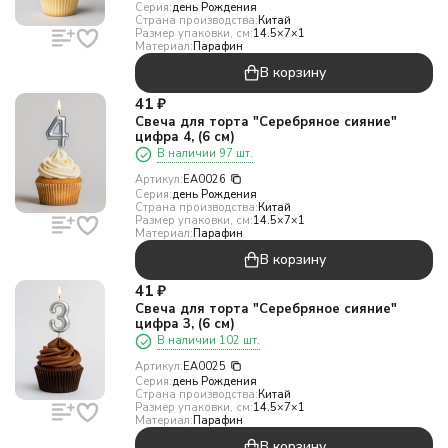
Серия:
день Рождения
Страна производства:
Китай
Размер упаковки, см:
14.5×7×1
Материал:
Парафин
В корзину
41
₽
Свеча для торта "Серебряное сияние"
цифра 4, (6 см)
В наличии 97 шт.
Артикул:
EA0026
Серия:
день Рождения
Страна производства:
Китай
Размер упаковки, см:
14.5×7×1
Материал:
Парафин
В корзину
41
₽
Свеча для торта "Серебряное сияние"
цифра 3, (6 см)
В наличии 102 шт.
Артикул:
EA0025
Серия:
день Рождения
Страна производства:
Китай
Размер упаковки, см:
14.5×7×1
Материал:
Парафин
В корзину