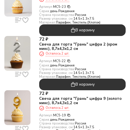
Артикул:
МС5-23
Серия:
день Рождения
Страна производства:
Россия
Размер упаковки, см:
14.5×1.3×7.5
Материал:
Парафин, Текстиль (Хлопок)
В корзину
72
₽
Свеча для торта "Грань" цифра 2 (хром
микс), 8,7х4,3х1,2 см
Осталось 2 шт.
Артикул:
МС5-22
Серия:
день Рождения
Страна производства:
Россия
Размер упаковки, см:
14.5×1.3×7.5
Материал:
Парафин, Текстиль (Хлопок)
В корзину
72
₽
Свеча для торта "Грань" цифра 9 (золото
микс), 8,7х4,3х1,2 см
Осталось 2 шт.
Артикул:
МС5-19
Серия:
день Рождения
Страна производства:
Россия
Размер упаковки, см:
14.5×1.3×7.5