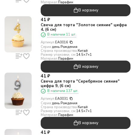
Материал:
Парафин
В корзину
41
₽
Свеча для торта "Золотое сияние" цифра
4, (6 см)
В наличии 11 шт.
Артикул:
EA0016
Серия:
день Рождения
Страна производства:
Китай
Размер упаковки, см:
14.5×7×1
Материал:
Парафин
В корзину
41
₽
Свеча для торта "Серебряное сияние"
цифра 9, (6 см)
В наличии 137 шт.
Артикул:
EA0031
Серия:
день Рождения
Страна производства:
Китай
Размер упаковки, см:
14.5×7×1
Материал:
Парафин
В корзину
41
₽