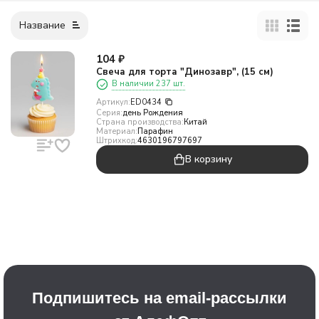
Название
104
₽
Свеча для торта "Динозавр", (15 см)
В наличии 237 шт.
Артикул:
ED0434
Серия:
день Рождения
Страна производства:
Китай
Материал:
Парафин
Штрихкод:
4630196797697
В корзину
Подпишитесь на email-рассылки