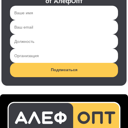
от АлефОпт
Подписаться