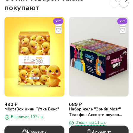
покупают
хит
хит
490
₽
689
₽
MilotaBox мини "Утка Бокс"
Набор желе "Зомби Мозг"
Телефон Ассорти вкусов
В наличии 102 шт.
(шоубокс - 30 шт)
В наличии 11 шт.
В корзину
В корзину