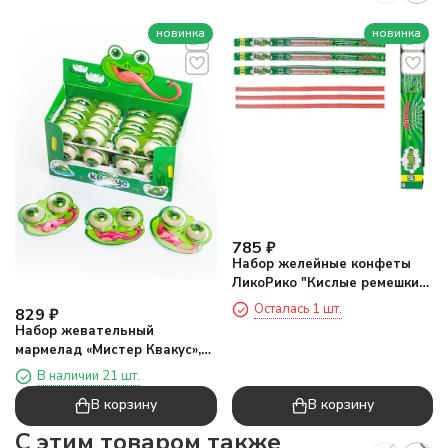
новинка
новинка
785
₽
Набор желейные конфеты
ЛикоРико "Кислые ремешки
Арбуз", 54шт
Осталась 1 шт.
829
₽
Набор жевательный
мармелад «Мистер Квакус»,
20 шт.
В наличии 21 шт.
В корзину
В корзину
C этим товаром также