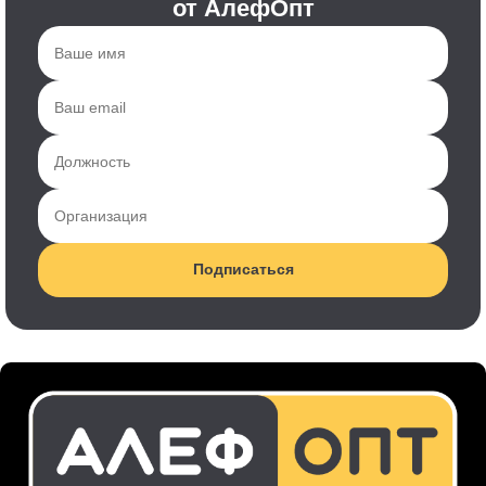
от АлефОпт
Подписаться