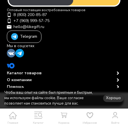
Оптовый поставщик востребованных товаров
8 (800) 200-85-87
+7 (969) 999-57-75
hello@ilikegift.ru
Telegram
Мы в соцсетях
Каталог товаров
О компании
Помощь
Чтобы ваш опыт на сайте был приятным и быстрым,
Политика персональных данных
© 2012-2026 ООО "Первая торговая компания"
Хорошо
мы используем файлы cookie. Ваше согласие
В корзину
позволяет нам становиться лучше для вас.
Главная
Каталог
Корзина
Избранное
Войти