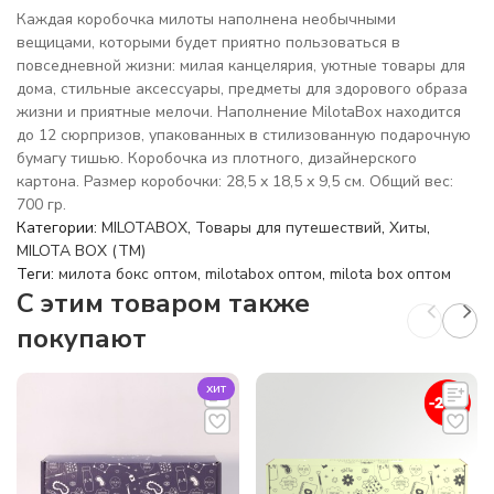
Каждая коробочка милоты наполнена необычными
вещицами, которыми будет приятно пользоваться в
повседневной жизни: милая канцелярия, уютные товары для
дома, стильные аксессуары, предметы для здорового образа
жизни и приятные мелочи. Наполнение MilotaBox находится
до 12 сюрпризов, упакованных в стилизованную подарочную
бумагу тишью. Коробочка из плотного, дизайнерского
картона. Размер коробочки: 28,5 х 18,5 х 9,5 см. Общий вес:
700 гр.
Категории:
MILOTABOX
,
Товары для путешествий
,
Хиты
,
MILOTA BOX (TM)
Теги:
милота бокс оптом
,
milotabox оптом
,
milota box оптом
C этим товаром также
покупают
хит