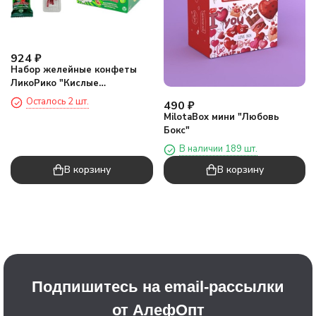
924
₽
Набор желейные конфеты
ЛикоРико "Кислые
карандаши Арбуз", 24шт
Осталось 2 шт.
490
₽
MilotaBox мини "Любовь
Бокс"
В наличии 189 шт.
В корзину
В корзину
Подпишитесь на email-рассылки
от АлефОпт