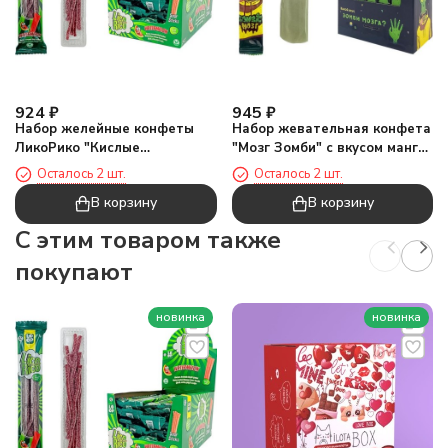
924
₽
945
₽
Набор желейные конфеты
Набор жевательная конфета
ЛикоРико "Кислые
"Мозг Зомби" с вкусом манго,
карандаши Арбуз", 24шт
75шт
Осталось 2 шт.
Осталось 2 шт.
В корзину
В корзину
C этим товаром также
покупают
новинка
новинка