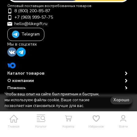
Оптовый поставщик востребованных товаров
8 (800) 200-85-87
+7 (969) 999-57-75
hello@ilikegift.ru
Telegram
Мы в соцсетях
Каталог товаров
О компании
Помощь
Чтобы ваш опыт на сайте был приятным и быстрым,
Политика персональных данных
© 2012-2026 ООО "Первая торговая компания"
Хорошо
мы используем файлы cookie. Ваше согласие
В корзину
позволяет нам становиться лучше для вас.
Главная
Каталог
Корзина
Избранное
Войти