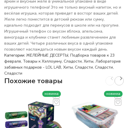
ярким и вкусным желе в уникальной упаковке в виде
игрушечного телефона! Это не только вкусный напиток, но и
весёлая игрушка, которая приведет в восторг ваших детей.
Желе легко поместится в детский рюкзак или сумку,
идеально подходит для перекусов в школе или на прогулке.
Игрушечный телефон со вкусом яблока, апельсина,
винограда и клубники станет любимым развлечением для
ваших детей. Четыре различных вкуса в одной упаковке
позволяют наслаждаться новым вкусом каждый день.
Категории:
ЖЕЛЕЙНЫЕ ДЕСЕРТЫ
,
Подборка товаров к 23
февраля
,
Товары к Хэллоуину
,
Сладости
,
Хиты
,
Лаборатория
забавных подарков - LOL LAB
,
Хиты
,
Сладости
,
Сладости
,
Сладости
Похожие товары
новинка
новинка