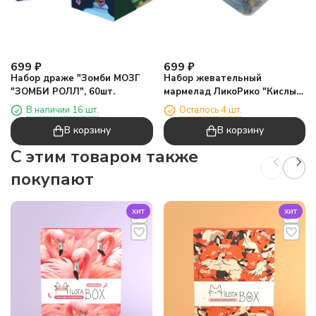
699
₽
699
₽
Набор драже "Зомби МОЗГ
Набор жевательный
"ЗОМБИ РОЛЛ", 60шт.
мармелад ЛикоРико "Кислые
ремешки Радуга" 100шт.
В наличии 16 шт.
Осталось 4 шт.
В корзину
В корзину
C этим товаром также
покупают
хит
хит