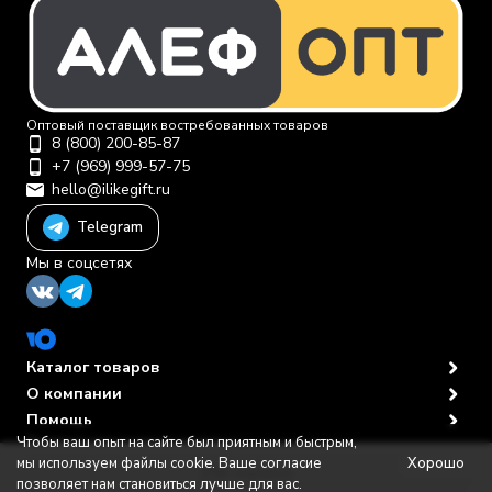
Оптовый поставщик востребованных товаров
8 (800) 200-85-87
+7 (969) 999-57-75
hello@ilikegift.ru
Telegram
Мы в соцсетях
Каталог товаров
О компании
Помощь
Чтобы ваш опыт на сайте был приятным и быстрым,
Политика персональных данных
© 2012-2026 ООО "Первая торговая компания"
Хорошо
мы используем файлы cookie. Ваше согласие
В корзину
позволяет нам становиться лучше для вас.