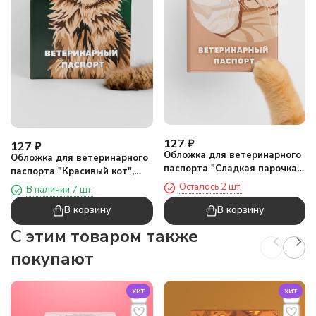
127
₽
127
₽
Обложка для ветеринарного
Обложка для ветеринарного
паспорта "Сладкая парочка",
паспорта "Красивый кот",
16х11,3 см, (плотность 280
16х11,3 см, (плотность 280
Осталось 2 шт.
В наличии 7 шт.
мкм)
мкм)
В корзину
В корзину
C этим товаром также
покупают
хит
хит