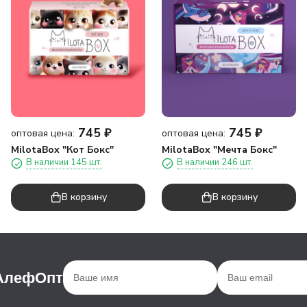
745
₽
745
₽
оптовая цена:
оптовая цена:
MilotaBox "Кот Бокс"
MilotaBox "Мечта Бокс"
В наличии 145 шт.
В наличии 246 шт.
В корзину
В корзину
 АлефОпт