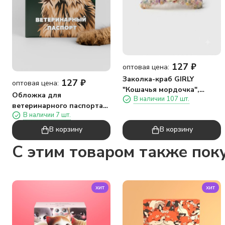
127
₽
оптовая цена:
Заколка-краб GIRLY
127
₽
оптовая цена:
"Кошачья мордочка",
Обложка для
В наличии 107 шт.
бежевая
ветеринарного паспорта
В наличии 7 шт.
"Красивый кот", 16х11,3
см, (плотность 280 мкм)
В корзину
В корзину
C этим товаром также пок
хит
хит