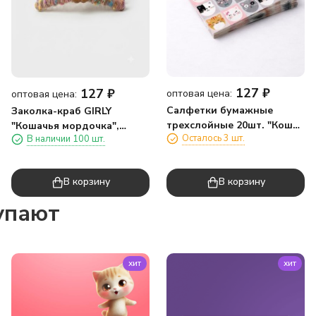
127
₽
127
₽
оптовая цена:
оптовая цена:
Салфетки бумажные
Заколка-краб GIRLY
трехслойные 20шт. "Кошки
"Кошачья мордочка",
Осталось 3 шт.
В наличии 100 шт.
с ушками" (33*33 см)
коричневая
В корзину
В корзину
упают
хит
хит