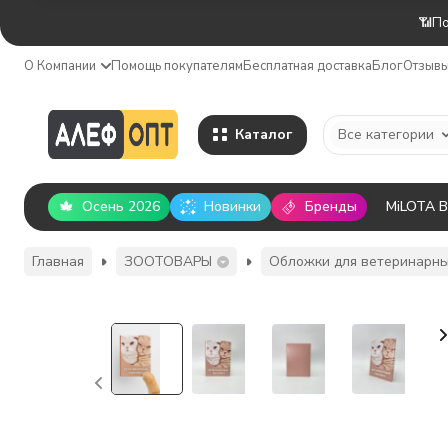
📶По
О Компании
Помощь покупателям
Бесплатная доставка
Блог
Отзыв
Каталог
Все категории
Осень 2026
Новинки
Бренды
MiLOTA 
Главная
ЗООТОВАРЫ
Обложки для ветеринарны