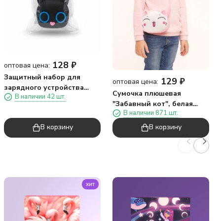
128
₽
оптовая цена:
Защитный набор для
129
₽
оптовая цена:
зарядного устройства
Сумочка плюшевая
В наличии 42 шт.
iLikeGift "Два кота",
"Забавный кот", белая
черный (5 предметов)
В наличии 871 шт.
(13*11,5 см)
В корзину
В корзину
хит