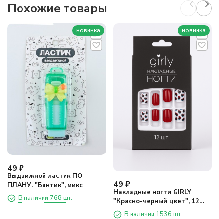
Похожие товары
новинка
новинка
49
₽
Выдвижной ластик ПО
49
₽
ПЛАНУ. "Бантик", микс
Накладные ногти GIRLY
В наличии 768 шт.
"Красно-черный цвет", 12
шт., складными клеевыми
В наличии 1536 шт.