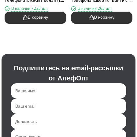
телефона iLikeGift белая (10
телефона iLikeGift "Бантик",
х 6,5 см)
13,5 х 5,5 см
В наличии 7223 шт.
В наличии 263 шт.
В корзину
В корзину
Подпишитесь на email-рассылки
от АлефОпт