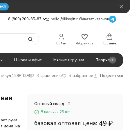
ься
8 (800) 200-85-87
hello@ilikegift.ru
Заказать звонок
Войти
Избранное
Корзина
ты
Школа и офис
Мягкие игрушки
Творчество
тикул:
129P-009
К сравнению
В избранное
Поделиться
овая
Оптовый склад - 2:
В наличии 25 шт.
вает руки
49
₽
базовая оптовая цена:
я дома, на