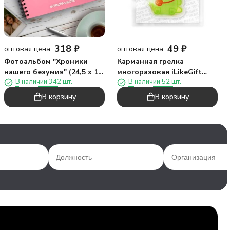
318
₽
49
₽
оптовая цена:
оптовая цена:
Фотоальбом "Хроники
Карманная грелка
нашего безумия" (24,5 х 19
многоразовая iLikeGift
В наличии 342 шт.
В наличии 52 шт.
см)
"Костюм динозавра"
В корзину
В корзину