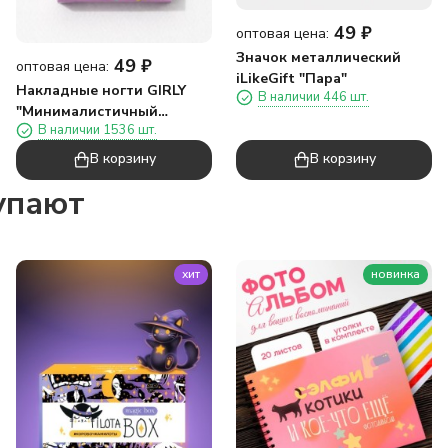
49
₽
оптовая цена:
Значок металлический
49
₽
оптовая цена:
iLikeGift "Пара"
Накладные ногти GIRLY
В наличии 446 шт.
"Минималистичный
В наличии 1536 шт.
дизайн", 12 шт, складными
клеевыми пластинами
В корзину
В корзину
упают
хит
новинка