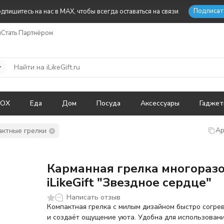
Подписат
дпишитесь на нас в MAX, чтобы всегда оставаться на связи
ы
Стать Партнёром
BOX
Еда
Дом
Посуда
Аксессуары
Гадже
Ар
актные грелки
Карманная грелка многораз
iLikeGift "Звездное сердце"
Написать отзыв
Компактная грелка с милым дизайном быстро согре
и создаёт ощущение уюта. Удобна для использовани