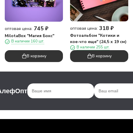
318
₽
745
₽
оптовая цена:
оптовая цена:
Фотоальбом "Котики и
MilotaBox "Магия Бокс"
В наличии 160 шт.
кое-что еще" (24,5 х 19 см)
В наличии 255 шт.
В корзину
В корзину
 АлефОпт