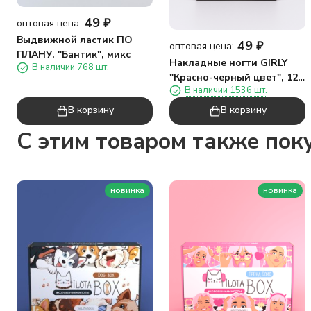
49
₽
оптовая цена:
Выдвижной ластик ПО
49
₽
оптовая цена:
ПЛАНУ. "Бантик", микс
Накладные ногти GIRLY
В наличии 768 шт.
"Красно-черный цвет", 12
В наличии 1536 шт.
шт., складными клеевыми
пластинами
В корзину
В корзину
C этим товаром также пок
новинка
новинка