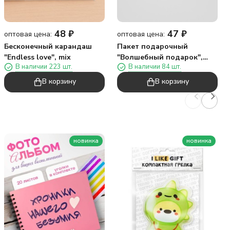
48
₽
47
₽
оптовая цена:
оптовая цена:
Бесконечный карандаш
Пакет подарочный
"Endless love", mix
"Волшебный подарок",
В наличии 223 шт.
В наличии 84 шт.
сердце (17*18,5*8)
В корзину
В корзину
новинка
новинка