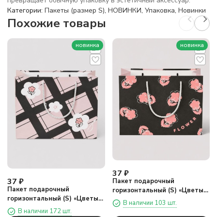
превращает обычную упаковку в эстетичный аксессуар.
Категории:
Пакеты (размер S)
,
НОВИНКИ
,
Упаковка
,
Новинки
Похожие товары
новинка
новинка
37
₽
37
₽
Пакет подарочный
Пакет подарочный
горизонтальный (S) «Цветы
горизонтальный (S) «Цветы
три», черный (19,5*14,5*8,5)
В наличии 103 шт.
один», розовый
В наличии 172 шт.
(19,5*14,5*8,5)