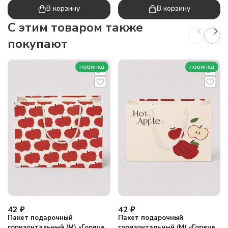
В корзину
В корзину
C этим товаром также
покупают
новинка
новинка
42
₽
42
₽
Пакет подарочный
Пакет подарочный
горизонтальный (М) «Горячее
горизонтальный (М) «Горячее