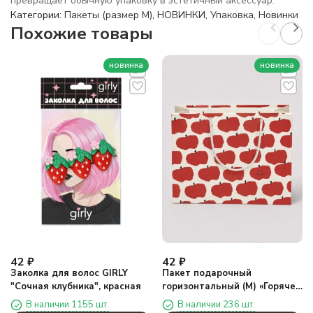
превращает обычную упаковку в эстетичный аксессуар.
Категории:
Пакеты (размер M)
,
НОВИНКИ
,
Упаковка
,
Новинки
Похожие товары
новинка
новинка
42
₽
42
₽
Заколка для волос GIRLY
Пакет подарочный
"Сочная клубника", красная
горизонтальный (М) «Горячее
яблоко один», бежевый
В наличии 1155 шт.
В наличии 236 шт.
(25,4*20*9,5)